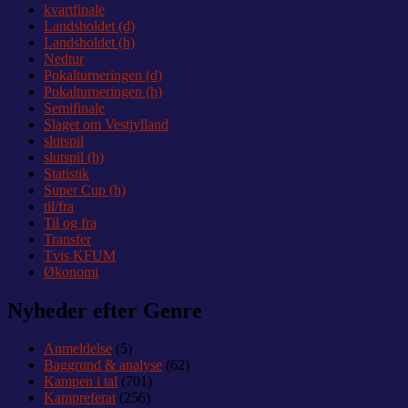
kvartfinale
Landsholdet (d)
Landsholdet (h)
Nedtur
Pokalturneringen (d)
Pokalturneringen (h)
Semifinale
Slaget om Vestjylland
slutspil
slutspil (h)
Statistik
Super Cup (h)
til/fra
Til og fra
Transfer
Tvis KFUM
Økonomi
Nyheder efter Genre
Anmeldelse
(5)
Baggrund & analyse
(62)
Kampen i tal
(701)
Kampreferat
(256)