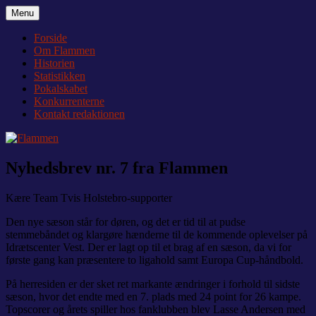
Videre
Menu
Flammen
Nyheder og debat om Team Tvis Holstebro
til
indhold
Forside
Om Flammen
Historien
Statistikken
Pokalskabet
Konkurrenterne
Kontakt redaktionen
Nyhedsbrev nr. 7 fra Flammen
Kære Team Tvis Holstebro-supporter
Den nye sæson står for døren, og det er tid til at pudse
stemmebåndet og klargøre hænderne til de kommende oplevelser på
Idrætscenter Vest. Der er lagt op til et brag af en sæson, da vi for
første gang kan præsentere to ligahold samt Europa Cup-håndbold.
På herresiden er der sket ret markante ændringer i forhold til sidste
sæson, hvor det endte med en 7. plads med 24 point for 26 kampe.
Topscorer og årets spiller hos fanklubben blev Lasse Andersen med