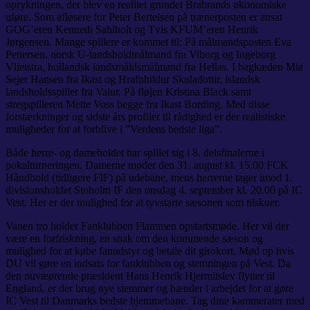
oprykningen, der blev en realitet grundet Brabrands økonomiske
uføre. Som afløsere for Peter Bertelsen på trænerposten er ansat
GOG’eren Kenneth Sahlholt og Tvis KFUM’eren Henrik
Jørgensen. Mange spillere er kommet til: På målmandsposten Eva
Pettersen, norsk U-landsholdmålmand fra Viborg og Ingeborg
Vlietstra, hollandsk landsmåldsmålmand fra Hellas. I bagkæden Mia
Sejer Hansen fra Ikast og Hrafnhildur Skuladottir, islandsk
landsholdsspiller fra Valur. På fløjen Kristina Black samt
stregspilleren Mette Voss begge fra Ikast Bording. Med disse
forstærkninger og sidste års profiler til rådighed er der realistiske
muligheder for at forblive i ”Verdens bedste liga”.
Både herre- og dameholdet har spillet sig i 8. delsfinalerne i
pokalturneringen. Damerne møder den 31. august kl. 15.00 FCK
Håndbold (tidligere FIF) på udebane, mens herrerne tager imod 1.
divisionsholdet Stoholm IF den onsdag 4. september kl. 20.00 på IC
Vest. Her er der mulighed for at tyvstarte sæsonen som tilskuer.
Vanen tro holder Fanklubben Flammen opstartsmøde. Her vil der
være en forfriskning, en snak om den kommende sæson og
mulighed for at købe fanudstyr og betale dit girokort. Mød op hvis
DU vil gøre en indsats for fanklubben og stemningen på Vest. Da
den nuvæørende præsident Hans Henrik Hjermitslev flytter til
England, er der brug nye stemmer og hænder i arbejdet for at gøre
IC Vest til Danmarks bedste hjemmebane. Tag dine kammerater med