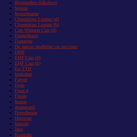
Bjerringbro-Silkeborg
bronze
bronzekamp
Champions League (d)
Champions League (h)
Cup Winners Cup (d)
Dameligaen
Damerne
De største skuffelser og succeser
DHF
EHF Cup (d)
EHF Cup (h)
Ex-TTH
fankultur
Farvel
Ferie
Final 4
Finale
fusion
gruppespil
Herreligaen
Herrerne
historie
Jura
Kontrakt