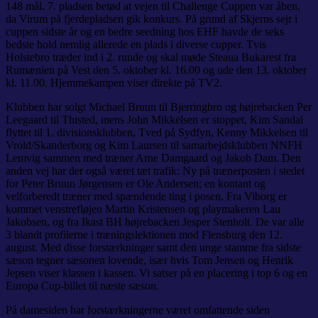
148 mål. 7. pladsen betød at vejen til Challenge Cuppen var åben,
da Virum på fjerdepladsen gik konkurs. På grund af Skjerns sejr i
cuppen sidste år og en bedre seedning hos EHF havde de seks
bedste hold nemlig allerede en plads i diverse cupper. Tvis
Holstebro træder ind i 2. runde og skal møde Steaua Bukarest fra
Rumænien på Vest den 5. oktober kl. 16.00 og ude den 13. oktober
kl. 11.00. Hjemmekampen viser direkte på TV2.
Klubben har solgt Michael Bruun til Bjerringbro og højrebacken Per
Leegaard til Thisted, mens John Mikkelsen er stoppet, Kim Sandal
flyttet til 1. divisionsklubben, Tved på Sydfyn, Kenny Mikkelsen til
Vrold/Skanderborg og Kim Laursen til samarbejdsklubben NNFH
Lemvig sammen med træner Arne Damgaard og Jakob Dam. Den
anden vej har der også været tæt trafik: Ny på trænerposten i stedet
for Peter Bruun Jørgensen er Ole Andersen; en kontant og
velforberedt træner med spændende ting i posen. Fra Viborg er
kommet venstrefløjen Martin Kristensen og playmakeren Lau
Jakobsen, og fra Ikast BH højrebacken Jesper Stenholt. De var alle
3 blandt profilerne i træningslektionen mod Flensburg den 12.
august. Med disse forstærkninger samt den unge stamme fra sidste
sæson tegner sæsonen lovende, især hvis Tom Jensen og Henrik
Jepsen viser klassen i kassen. Vi satser på en placering i top 6 og en
Europa Cup-billet til næste sæson.
På damesiden har forstærkningerne været omfattende siden