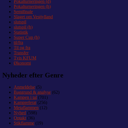
Pokalturneringen (d)
Pokalturneringen (h)
Semifinale
Slaget om Vestjylland
slutspil
slutspil (h)
Statistik
Super Cup (h)
til/fra
Til og fra
Transfer
Tvis KFUM
Økonomi
Nyheder efter Genre
Anmeldelse
(5)
Baggrund & analyse
(62)
Kampen i tal
(701)
Kampreferat
(256)
Metaflammen
(12)
Nyhed
(598)
Optakt
(36)
Stikflamme
(19)