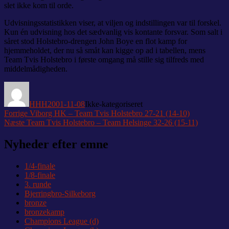
slet ikke kom til orde.
Udvisningsstatistikken viser, at viljen og indstillingen var til forskel.
Kun én udvisning hos det sædvanlig vis kontante forsvar. Som salt i
såret stod Holstebro-drengen John Boye en flot kamp for
hjemmeholdet, der nu så småt kan kigge op ad i tabellen, mens
Team Tvis Holstebro i første omgang må stille sig tilfreds med
middelmådigheden.
Forfatter
Udgivet
Kategorier
HHH
2001-11-08
Ikke-kategoriseret
Indlægsnavigation
Forrige
Forrige
Viborg HK – Team Tvis Holstebro 27-21 (14-10)
Næste
indlæg:
Næste
Team Tvis Holstebro – Team Helsinge 32-26 (15-11)
indlæg:
Nyheder efter emne
1/4-finale
1/8-finale
3. runde
Bjerringbro-Silkeborg
bronze
bronzekamp
Champions League (d)