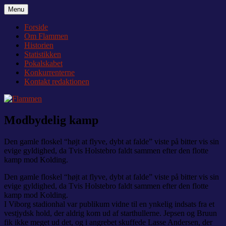
Videre
Menu
Flammen
Nyheder og debat om Team Tvis Holstebro
til
indhold
Forside
Om Flammen
Historien
Statistikken
Pokalskabet
Konkurrenterne
Kontakt redaktionen
Modbydelig kamp
Den gamle floskel “højt at flyve, dybt at falde” viste på bitter vis sin
evige gyldighed, da Tvis Holstebro faldt sammen efter den flotte
kamp mod Kolding.
Den gamle floskel “højt at flyve, dybt at falde” viste på bitter vis sin
evige gyldighed, da Tvis Holstebro faldt sammen efter den flotte
kamp mod Kolding.
I Viborg stadionhal var publikum vidne til en ynkelig indsats fra et
vestjydsk hold, der aldrig kom ud af starthullerne. Jepsen og Bruun
fik ikke meget ud det, og i angrebet skuffede Lasse Andersen, der