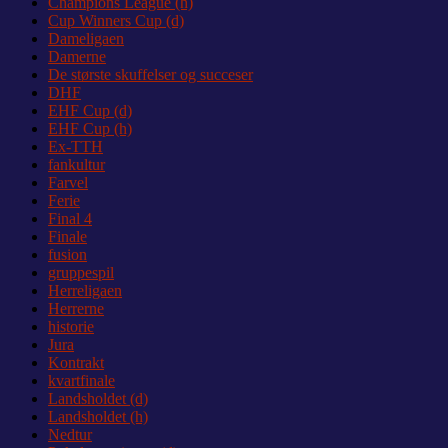
Champions League (h)
Cup Winners Cup (d)
Dameligaen
Damerne
De største skuffelser og succeser
DHF
EHF Cup (d)
EHF Cup (h)
Ex-TTH
fankultur
Farvel
Ferie
Final 4
Finale
fusion
gruppespil
Herreligaen
Herrerne
historie
Jura
Kontrakt
kvartfinale
Landsholdet (d)
Landsholdet (h)
Nedtur