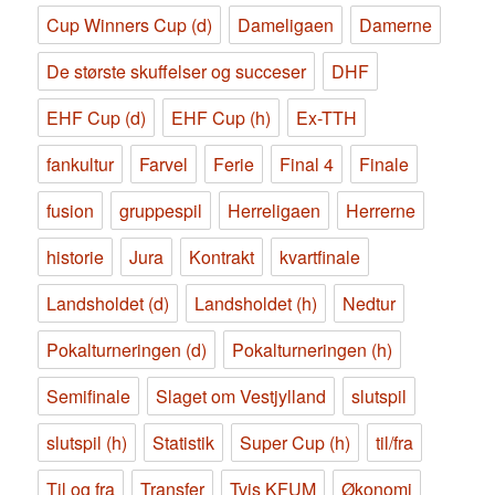
Cup Winners Cup (d)
Dameligaen
Damerne
De største skuffelser og succeser
DHF
EHF Cup (d)
EHF Cup (h)
Ex-TTH
fankultur
Farvel
Ferie
Final 4
Finale
fusion
gruppespil
Herreligaen
Herrerne
historie
Jura
Kontrakt
kvartfinale
Landsholdet (d)
Landsholdet (h)
Nedtur
Pokalturneringen (d)
Pokalturneringen (h)
Semifinale
Slaget om Vestjylland
slutspil
slutspil (h)
Statistik
Super Cup (h)
til/fra
Til og fra
Transfer
Tvis KFUM
Økonomi