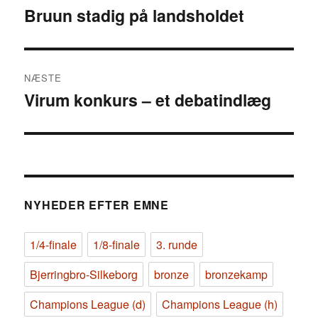
Bruun stadig på landsholdet
Forrige
indlæg:
NÆSTE
Virum konkurs – et debatindlæg
Næste
indlæg:
NYHEDER EFTER EMNE
1/4-finale
1/8-finale
3. runde
Bjerringbro-Silkeborg
bronze
bronzekamp
Champions League (d)
Champions League (h)