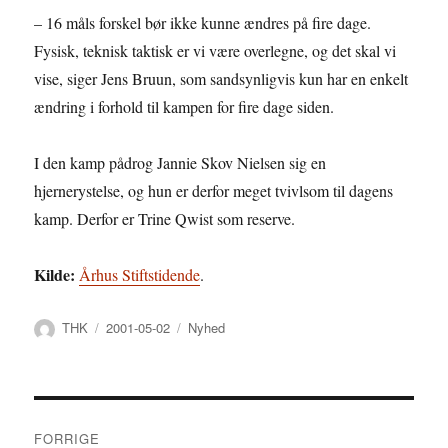
– 16 måls forskel bør ikke kunne ændres på fire dage.
Fysisk, teknisk taktisk er vi være overlegne, og det skal vi
vise, siger Jens Bruun, som sandsynligvis kun har en enkelt
ændring i forhold til kampen for fire dage siden.
I den kamp pådrog Jannie Skov Nielsen sig en
hjernerystelse, og hun er derfor meget tvivlsom til dagens
kamp. Derfor er Trine Qwist som reserve.
Kilde:
Århus Stiftstidende
.
Forfatter
Udgivet
Kategorier
THK
2001-05-02
Nyhed
Indlægsnavigation
FORRIGE