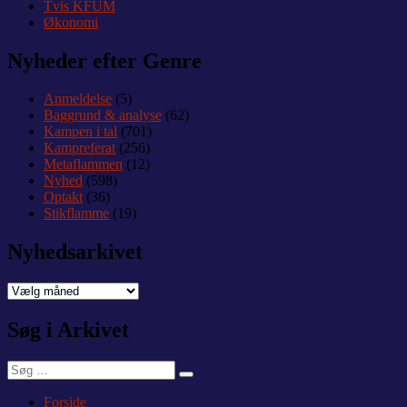
Tvis KFUM
Økonomi
Nyheder efter Genre
Anmeldelse
(5)
Baggrund & analyse
(62)
Kampen i tal
(701)
Kampreferat
(256)
Metaflammen
(12)
Nyhed
(598)
Optakt
(36)
Stikflamme
(19)
Nyhedsarkivet
Nyhedsarkivet
Søg i Arkivet
Søg
Søg
efter:
Forside