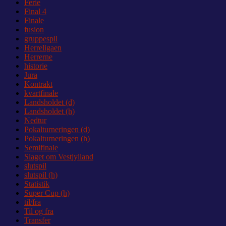
Ferie
Final 4
Finale
fusion
gruppespil
Herreligaen
Herrerne
historie
Jura
Kontrakt
kvartfinale
Landsholdet (d)
Landsholdet (h)
Nedtur
Pokalturneringen (d)
Pokalturneringen (h)
Semifinale
Slaget om Vestjylland
slutspil
slutspil (h)
Statistik
Super Cup (h)
til/fra
Til og fra
Transfer