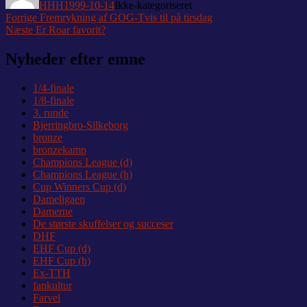
HHH
1999-10-14
Ikke-kategoriseret
Indlægsnavigation
Forrige
Forrige
Fremrykning af GOG-Tvis til på tirsdag
Næste
indlæg:
Næste
Er Roar favorit?
indlæg:
Nyheder efter emne
1/4-finale
1/8-finale
3. runde
Bjerringbro-Silkeborg
bronze
bronzekamp
Champions League (d)
Champions League (h)
Cup Winners Cup (d)
Dameligaen
Damerne
De største skuffelser og succeser
DHF
EHF Cup (d)
EHF Cup (h)
Ex-TTH
fankultur
Farvel