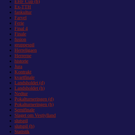
EHF Cup (h)
Ex-TTH
fankultur
Farvel
Ferie
Final 4
Finale
fusion
gruppespil
Herreligaen
Herrerne
historie
Jura
Kontrakt
kvartfinale
Landsholdet (d)
Landsholdet (h)
Nedtur
Pokalturneringen (d)
Pokalturneringen (h)
Semifinale
Slaget om Vestjylland
slutspil
slutspil (h)
Statistik