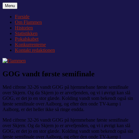
Videre
Menu
Flammen
Nyheder og debat om Team Tvis Holstebro
til
indhold
Forside
Om Flammen
Historien
Statistikken
Pokalskabet
Konkurrenterne
Kontakt redaktionen
GOG vandt første semifinale
Med cifrene 32-26 vandt GOG på hjemmebane første semifinale
over Skjern. Og da Skjern jo er arvefjenden, og vi i øvrigt kan slå
GOG, er det jo en stor glæde. Kolding vandt som bekendt også sin
første semifinale over Aalborg, og efter den onde TV-kamp i
Aalborg, er det heller ikke så ringe endda.
Med cifrene 32-26 vandt GOG på hjemmebane første semifinale
over Skjern. Og da Skjern jo er arvefjenden, og vi i øvrigt kan slå
GOG, er det jo en stor glæde. Kolding vandt som bekendt også sin
første semifinale over Aalborg, og efter den onde TV-kamp i