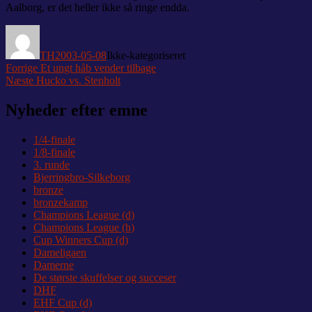
Aalborg, er det heller ikke så ringe endda.
Forfatter
Udgivet
Kategorier
TH
2003-05-08
Ikke-kategoriseret
Indlægsnavigation
Forrige
Forrige
Et ungt håb vender tilbage
Næste
indlæg:
Næste
Hucko vs. Stenholt
indlæg:
Nyheder efter emne
1/4-finale
1/8-finale
3. runde
Bjerringbro-Silkeborg
bronze
bronzekamp
Champions League (d)
Champions League (h)
Cup Winners Cup (d)
Dameligaen
Damerne
De største skuffelser og succeser
DHF
EHF Cup (d)