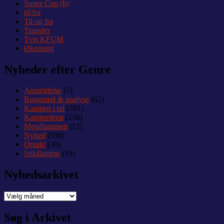
Super Cup (h)
til/fra
Til og fra
Transfer
Tvis KFUM
Økonomi
Nyheder efter Genre
Anmeldelse
(5)
Baggrund & analyse
(62)
Kampen i tal
(701)
Kampreferat
(256)
Metaflammen
(12)
Nyhed
(598)
Optakt
(36)
Stikflamme
(19)
Nyhedsarkivet
Nyhedsarkivet
Søg i Arkivet