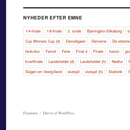
NYHEDER EFTER EMNE
1/4-finale
1/8-finale
3. runde
Bjerringbro-Silkeborg
b
Cup Winners Cup (d)
Dameligaen
Damerne
De største
fankultur
Farvel
Ferie
Final 4
Finale
fusion
gr
kvartfinale
Landsholdet (d)
Landsholdet (h)
Nedtur
Slaget om Vestjylland
slutspil
slutspil (h)
Statistik
Flammen
Drevet af WordPress