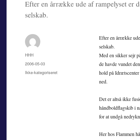
Efter en årrække ude af rampelyset er d
selskab.
Efter en årrække ude
selskab.
Forfatter
HHH
Med en sikker sejr p
Udgivet
2006-05-03
de havde vundet den 
Kategorier
Ikke-kategoriseret
hold på Idrætscenter
ned.
Det er altså ikke fu
håndboldflagskib i n
for at undgå nedrykn
Her hos Flammen håbe