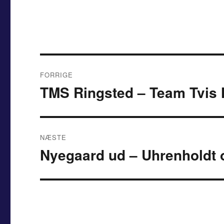
Indlægsnavigation
FORRIGE
TMS Ringsted – Team Tvis H
Forrige
indlæg:
NÆSTE
Nyegaard ud – Uhrenholdt
Næste
indlæg: