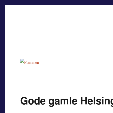
Flammen
Nyheder og debat om Team Tvis Holstebro
Gode gamle Helsingø