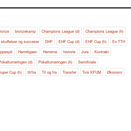
ronze
bronzekamp
Champions League (d)
Champions League (h)
 skuffelser og succeser
DHF
EHF Cup (d)
EHF Cup (h)
Ex-TTH
uppespil
Herreligaen
Herrerne
historie
Jura
Kontrakt
Pokalturneringen (d)
Pokalturneringen (h)
Semifinale
Super Cup (h)
til/fra
Til og fra
Transfer
Tvis KFUM
Økonomi