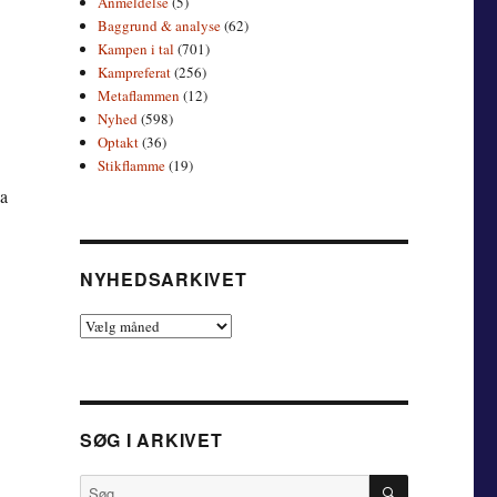
Anmeldelse
(5)
Baggrund & analyse
(62)
Kampen i tal
(701)
Kampreferat
(256)
Metaflammen
(12)
Nyhed
(598)
Optakt
(36)
Stikflamme
(19)
da
NYHEDSARKIVET
Nyhedsarkivet
SØG I ARKIVET
SØG
Søg