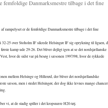
e femfoldige Danmarksmestre tilbage i det fine
 af rampelyset er de femfoldige Danmarksmestre tilbage i det fine
å 32-25 over Stoholm IF sikrede Helsingør IF sig oprykning til ligaen, 
første kamp ude 29-26. Det bliver dejligt igen at se det nordsjællanske
 Vest, hvor de sidst var på besøg i sæsonen 1997/98, hvor de rykkede
sionen mellem Helsinge og Hillerød, der bliver det nordsjællandske
æste sæson, men i stedet Helsingør, der dog ikke levnes mange chancer
ing.
r vi, at de stadig spiller i det kropsnære H20-tøj.