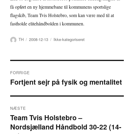
få opført en ny hjemmebane til kommunens sportslige
flagskib, Team Tvis Holstebro, som kan være med til at
fastholde elitehåndbolden i kommunen.
Forfatter
Udgivet
Kategorier
TH
2008-12-13
Ikke-kategoriseret
Indlægsnavigation
FORRIGE
Fortjent sejr på fysik og mentalitet
Forrige
indlæg:
NÆSTE
Team Tvis Holstebro –
Næste
Nordsjælland Håndbold 30-22 (14-
indlæg: