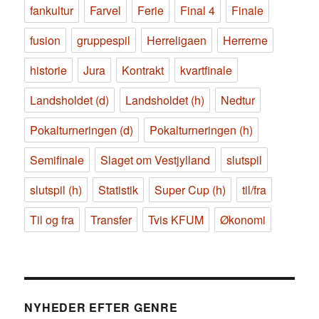
fankultur
Farvel
Ferie
Final 4
Finale
fusion
gruppespil
Herreligaen
Herrerne
historie
Jura
Kontrakt
kvartfinale
Landsholdet (d)
Landsholdet (h)
Nedtur
Pokalturneringen (d)
Pokalturneringen (h)
Semifinale
Slaget om Vestjylland
slutspil
slutspil (h)
Statistik
Super Cup (h)
til/fra
Til og fra
Transfer
Tvis KFUM
Økonomi
NYHEDER EFTER GENRE