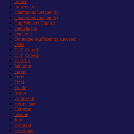
bronze
bronzekamp
Champions League (d)
Champions League (h)
Cup Winners Cup (d)
Dameligaen
Damerne
De største skuffelser og succeser
DHF
EHF Cup (d)
EHF Cup (h)
Ex-TTH
fankultur
Farvel
Ferie
Final 4
Finale
fusion
gruppespil
Herreligaen
Herrerne
historie
Jura
Kontrakt
kvartfinale