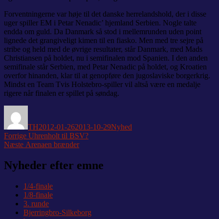
Forventningerne var høje til det danske herrelandshold, der i disse
uger spiller EM i Petar Nenadic’ hjemland Serbien. Nogle talte
endda om guld. Da Danmark så stod i mellemrunden uden point
lignede det grangiveligt kimen til en fiasko. Men med tre sejre på
stribe og held med de øvrige resultater, står Danmark, med Mads
Christiansen på holdet, nu i semifinalen mod Spanien. I den anden
semifinale står Serbien, med Petar Nenadic på holdet, og Kroatien
overfor hinanden, klar til at genopføre den jugoslaviske borgerkrig.
Mindst en Team Tvis Holstebro-spiller vil altså være en medalje
rigere når finalen er spillet på søndag.
Forfatter
Udgivet
Kategorier
TH
2012-01-26
2013-10-29
Nyhed
Indlægsnavigation
Forrige
Forrige
Uhrenholt til BSV?
Næste
indlæg:
Næste
Arenaen brænder
indlæg:
Nyheder efter emne
1/4-finale
1/8-finale
3. runde
Bjerringbro-Silkeborg