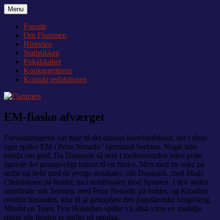
Videre
Menu
Flammen
Nyheder og debat om Team Tvis Holstebro
til
indhold
Forside
Om Flammen
Historien
Statistikken
Pokalskabet
Konkurrenterne
Kontakt redaktionen
EM-fiasko afværget
Forventningerne var høje til det danske herrelandshold, der i disse
uger spiller EM i Petar Nenadic’ hjemland Serbien. Nogle talte
endda om guld. Da Danmark så stod i mellemrunden uden point
lignede det grangiveligt kimen til en fiasko. Men med tre sejre på
stribe og held med de øvrige resultater, står Danmark, med Mads
Christiansen på holdet, nu i semifinalen mod Spanien. I den anden
semifinale står Serbien, med Petar Nenadic på holdet, og Kroatien
overfor hinanden, klar til at genopføre den jugoslaviske borgerkrig.
Mindst en Team Tvis Holstebro-spiller vil altså være en medalje
rigere når finalen er spillet på søndag.