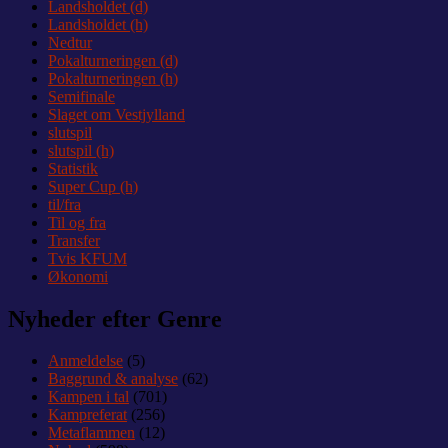
Landsholdet (d)
Landsholdet (h)
Nedtur
Pokalturneringen (d)
Pokalturneringen (h)
Semifinale
Slaget om Vestjylland
slutspil
slutspil (h)
Statistik
Super Cup (h)
til/fra
Til og fra
Transfer
Tvis KFUM
Økonomi
Nyheder efter Genre
Anmeldelse
(5)
Baggrund & analyse
(62)
Kampen i tal
(701)
Kampreferat
(256)
Metaflammen
(12)