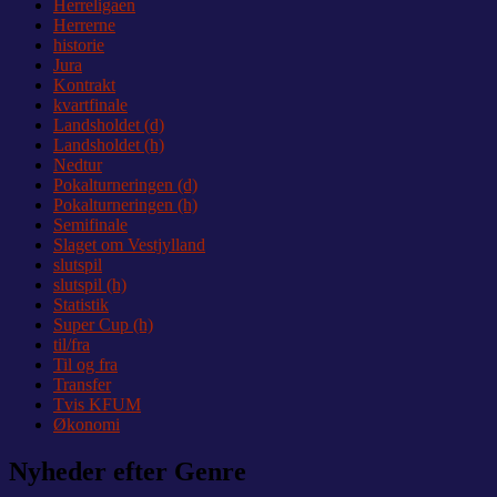
Herreligaen
Herrerne
historie
Jura
Kontrakt
kvartfinale
Landsholdet (d)
Landsholdet (h)
Nedtur
Pokalturneringen (d)
Pokalturneringen (h)
Semifinale
Slaget om Vestjylland
slutspil
slutspil (h)
Statistik
Super Cup (h)
til/fra
Til og fra
Transfer
Tvis KFUM
Økonomi
Nyheder efter Genre