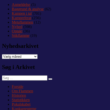
Anmeldelse
(5)
Baggrund & analyse
(62)
Kampen i tal
(701)
Kampreferat
(256)
Metaflammen
(12)
Nyhed
(598)
Optakt
(36)
Stikflamme
(19)
Nyhedsarkivet
Nyhedsarkivet
Søg i Arkivet
Søg
Søg
efter:
Forside
Om Flammen
Historien
Statistikken
Pokalskabet
Konkurrenterne