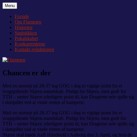
Videre
Menu
Flammen
Nyheder og debat om Team Tvis Holstebro
til
indhold
Forside
Om Flammen
Historien
Statistikken
Pokalskabet
Konkurrenterne
Kontakt redaktionen
Chancen er der
Med en storsejr på 28-37 tog GOG i dag to vigtige point fra et
svagspillende Skjern-mandskab. Pinligt for Skjern, men godt for
TTH – sætter Skjern yderligere point til, kan Dragerne selv spille sig
i slutspillet ved at vinde resten af kampene.
Med en storsejr på 28-37 tog GOG i dag to vigtige point fra et
svagspillende Skjern-mandskab. Pinligt for Skjern, men godt for
TTH – sætter Skjern yderligere point til, kan Dragerne selv spille sig
i slutspillet ved at vinde resten af kampene.
Skjern skal møde AaB Håndbold i Aalborg den 3. April, og hvis de