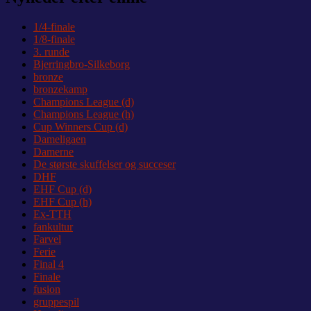
1/4-finale
1/8-finale
3. runde
Bjerringbro-Silkeborg
bronze
bronzekamp
Champions League (d)
Champions League (h)
Cup Winners Cup (d)
Dameligaen
Damerne
De største skuffelser og succeser
DHF
EHF Cup (d)
EHF Cup (h)
Ex-TTH
fankultur
Farvel
Ferie
Final 4
Finale
fusion
gruppespil