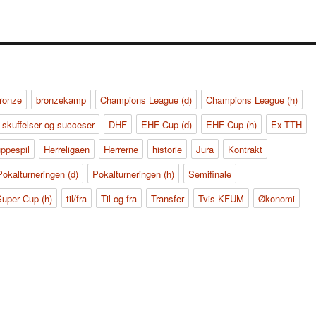
ronze
bronzekamp
Champions League (d)
Champions League (h)
 skuffelser og succeser
DHF
EHF Cup (d)
EHF Cup (h)
Ex-TTH
uppespil
Herreligaen
Herrerne
historie
Jura
Kontrakt
Pokalturneringen (d)
Pokalturneringen (h)
Semifinale
Super Cup (h)
til/fra
Til og fra
Transfer
Tvis KFUM
Økonomi