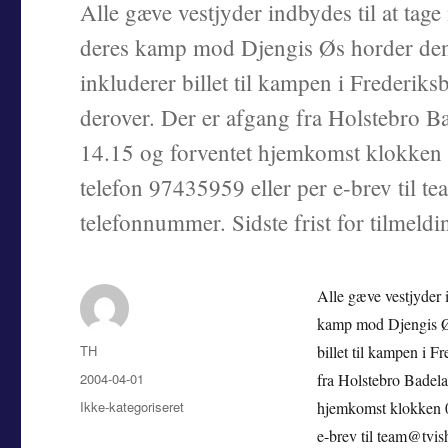
Alle gæve vestjyder indbydes til at tage
deres kamp mod Djengis Øs horder den 
inkluderer billet til kampen i Frederik
derover. Der er afgang fra Holstebro B
14.15 og forventet hjemkomst klokken 0
telefon 97435959 eller per e-brev til t
telefonnummer. Sidste frist for tilmeld
Alle gæve vestjyder i
kamp mod Djengis Øs
Forfatter
TH
billet til kampen i 
Udgivet
2004-04-01
fra Holstebro Badela
Kategorier
Ikke-kategoriseret
hjemkomst klokken 02
e-brev til team@tvish