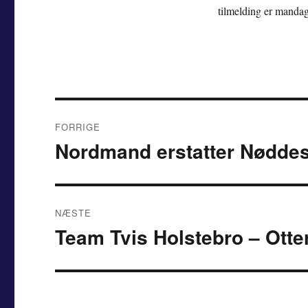
tilmelding er mandag
Indlægsnavigation
FORRIGE
Nordmand erstatter Nødde
Forrige
indlæg:
NÆSTE
Team Tvis Holstebro – Otte
Næste
indlæg: