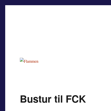
Flammen
Nyheder og debat om Team Tvis Holstebro
Bustur til FCK