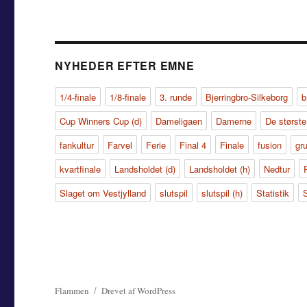
NYHEDER EFTER EMNE
1/4-finale
1/8-finale
3. runde
Bjerringbro-Silkeborg
b
Cup Winners Cup (d)
Dameligaen
Damerne
De største
fankultur
Farvel
Ferie
Final 4
Finale
fusion
gr
kvartfinale
Landsholdet (d)
Landsholdet (h)
Nedtur
Slaget om Vestjylland
slutspil
slutspil (h)
Statistik
Flammen
Drevet af WordPress