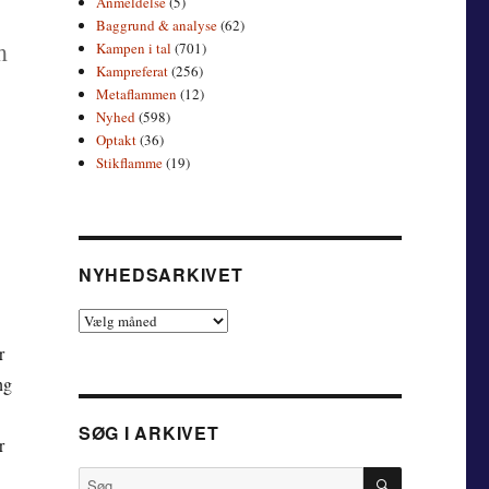
Anmeldelse
(5)
Baggrund & analyse
(62)
m
Kampen i tal
(701)
Kampreferat
(256)
Metaflammen
(12)
Nyhed
(598)
.
Optakt
(36)
Stikflamme
(19)
NYHEDSARKIVET
Nyhedsarkivet
r
ng
SØG I ARKIVET
r
SØG
Søg