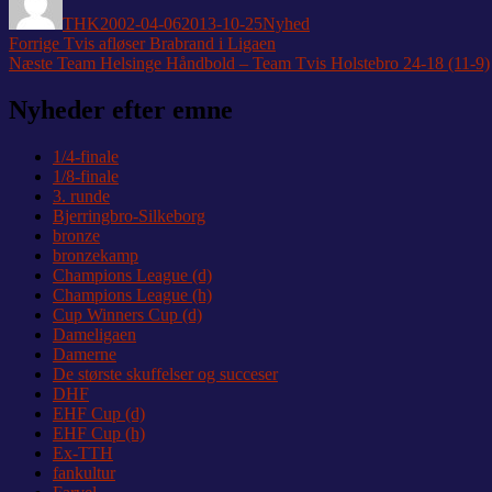
THK
2002-04-06
2013-10-25
Nyhed
Indlægsnavigation
Forrige
Forrige
Tvis afløser Brabrand i Ligaen
Næste
indlæg:
Næste
Team Helsinge Håndbold – Team Tvis Holstebro 24-18 (11-9)
indlæg:
Nyheder efter emne
1/4-finale
1/8-finale
3. runde
Bjerringbro-Silkeborg
bronze
bronzekamp
Champions League (d)
Champions League (h)
Cup Winners Cup (d)
Dameligaen
Damerne
De største skuffelser og succeser
DHF
EHF Cup (d)
EHF Cup (h)
Ex-TTH
fankultur