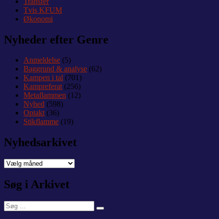
Transfer
Tvis KFUM
Økonomi
Nyheder efter Genre
Anmeldelse
(5)
Baggrund & analyse
(62)
Kampen i tal
(701)
Kampreferat
(256)
Metaflammen
(12)
Nyhed
(598)
Optakt
(36)
Stikflamme
(19)
Nyhedsarkivet
Nyhedsarkivet
Søg i Arkivet
Søg
Søg
efter: