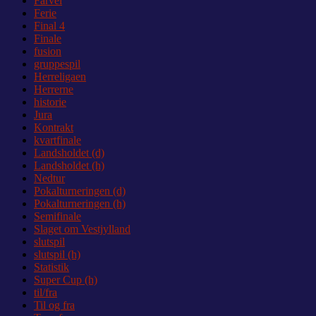
Farvel
Ferie
Final 4
Finale
fusion
gruppespil
Herreligaen
Herrerne
historie
Jura
Kontrakt
kvartfinale
Landsholdet (d)
Landsholdet (h)
Nedtur
Pokalturneringen (d)
Pokalturneringen (h)
Semifinale
Slaget om Vestjylland
slutspil
slutspil (h)
Statistik
Super Cup (h)
til/fra
Til og fra