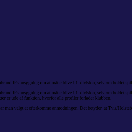
and IFs ansøgning om at måtte blive i 1. division, selv om holdet spill
and IFs ansøgning om at måtte blive i 1. division, selv om holdet spill
ter er ude af funktion, hvorfor alle profiler forlader klubben.
 har man valgt at efterkomme anmodningen. Det betyder, at Tvis/Holstebr