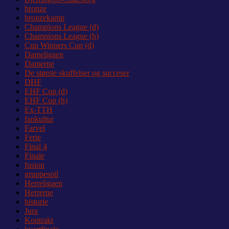
bronze
bronzekamp
Champions League (d)
Champions League (h)
Cup Winners Cup (d)
Dameligaen
Damerne
De største skuffelser og succeser
DHF
EHF Cup (d)
EHF Cup (h)
Ex-TTH
fankultur
Farvel
Ferie
Final 4
Finale
fusion
gruppespil
Herreligaen
Herrerne
historie
Jura
Kontrakt