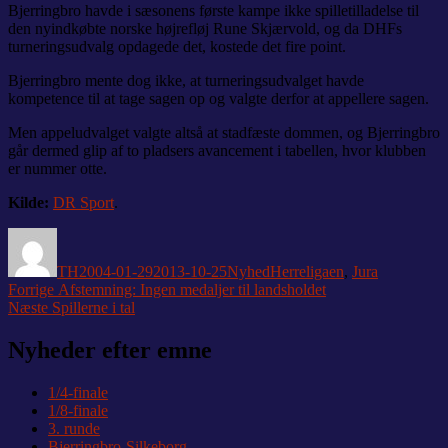
Bjerringbro havde i sæsonens første kampe ikke spilletilladelse til
den nyindkøbte norske højrefløj Rune Skjærvold, og da DHFs
turneringsudvalg opdagede det, kostede det fire point.
Bjerringbro mente dog ikke, at turneringsudvalget havde
kompetence til at tage sagen op og valgte derfor at appellere sagen.
Men appeludvalget valgte altså at stadfæste dommen, og Bjerringbro
går dermed glip af to pladsers avancement i tabellen, hvor klubben
er nummer otte.
Kilde:
DR Sport
.
Forfatter
Udgivet
Kategorier
Tags
TH
2004-01-29
2013-10-25
Nyhed
Herreligaen
,
Jura
Indlægsnavigation
Forrige
Forrige
Afstemning: Ingen medaljer til landsholdet
Næste
indlæg:
Næste
Spillerne i tal
indlæg:
Nyheder efter emne
1/4-finale
1/8-finale
3. runde
Bjerringbro-Silkeborg