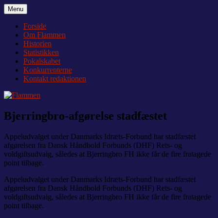
Videre
Menu
Flammen
Nyheder og debat om Team Tvis Holstebro
til
indhold
Forside
Om Flammen
Historien
Statistikken
Pokalskabet
Konkurrenterne
Kontakt redaktionen
Bjerringbro-afgørelse stadfæstet
Appeludvalget under Danmarks Idræts-Forbund har stadfæstet
afgørelsen fra Dansk Håndbold Forbunds (DHF) Rets- og
voldgiftsudvalg, således at Bjerringbro FH ikke får de fire fratagede
point tilbage.
Appeludvalget under Danmarks Idræts-Forbund har stadfæstet
afgørelsen fra Dansk Håndbold Forbunds (DHF) Rets- og
voldgiftsudvalg, således at Bjerringbro FH ikke får de fire fratagede
point tilbage.