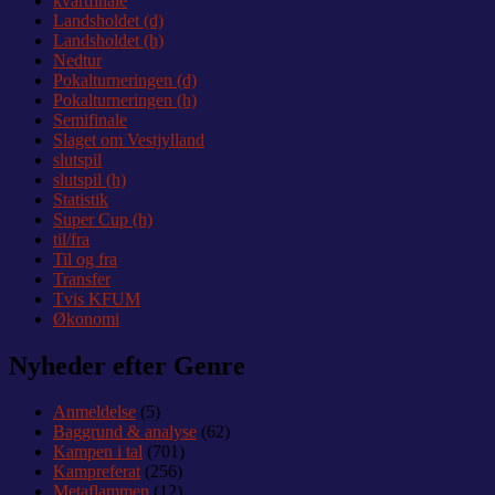
kvartfinale
Landsholdet (d)
Landsholdet (h)
Nedtur
Pokalturneringen (d)
Pokalturneringen (h)
Semifinale
Slaget om Vestjylland
slutspil
slutspil (h)
Statistik
Super Cup (h)
til/fra
Til og fra
Transfer
Tvis KFUM
Økonomi
Nyheder efter Genre
Anmeldelse
(5)
Baggrund & analyse
(62)
Kampen i tal
(701)
Kampreferat
(256)
Metaflammen
(12)