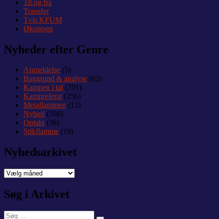
Til og fra
Transfer
Tvis KFUM
Økonomi
Nyheder efter Genre
Anmeldelse
(5)
Baggrund & analyse
(62)
Kampen i tal
(701)
Kampreferat
(256)
Metaflammen
(12)
Nyhed
(598)
Optakt
(36)
Stikflamme
(19)
Nyhedsarkivet
Nyhedsarkivet
Søg i Arkivet
Søg