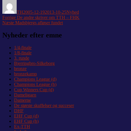
Forfatter
Udgivet
Kategorier
TH
2005-12-19
2013-10-25
Nyhed
Indlægsnavigation
Forrige
Forrige
De andre skriver om TTH – FHK
Næste
indlæg:
Næste
Madsbjergs afløser fundet
indlæg:
Nyheder efter emne
1/4-finale
1/8-finale
3. runde
Bjerringbro-Silkeborg
bronze
bronzekamp
Champions League (d)
Champions League (h)
Cup Winners Cup (d)
Dameligaen
Damerne
De største skuffelser og succeser
DHF
EHF Cup (d)
EHF Cup (h)
Ex-TTH