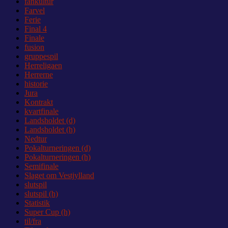
fankultur
Farvel
Ferie
Final 4
Finale
fusion
gruppespil
Herreligaen
Herrerne
historie
Jura
Kontrakt
kvartfinale
Landsholdet (d)
Landsholdet (h)
Nedtur
Pokalturneringen (d)
Pokalturneringen (h)
Semifinale
Slaget om Vestjylland
slutspil
slutspil (h)
Statistik
Super Cup (h)
til/fra