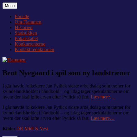
Videre
Menu
Flammen
Nyheder og debat om Team Tvis Holstebro
til
indhold
Forside
Om Flammen
Historien
Statistikken
Pokalskabet
Konkurrenterne
Kontakt redaktionen
Bent Nyegaard i spil som ny landstræner
I går havde folkekære Jan Pytlick sidste arbejdsdag som træner for
kvindelandsholdet i håndbold – og i dag tager spekulationerne om
hvem der skal løfte arven efter Pytlick så fart.
Læs mere…
I går havde folkekære Jan Pytlick sidste arbejdsdag som træner for
kvindelandsholdet i håndbold – og i dag tager spekulationerne om
hvem der skal løfte arven efter Pytlick så fart.
Læs mere…
Kilde:
DR Midt & Vest
.