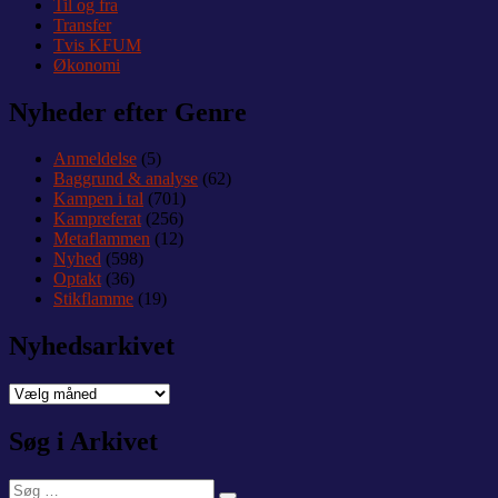
Til og fra
Transfer
Tvis KFUM
Økonomi
Nyheder efter Genre
Anmeldelse
(5)
Baggrund & analyse
(62)
Kampen i tal
(701)
Kampreferat
(256)
Metaflammen
(12)
Nyhed
(598)
Optakt
(36)
Stikflamme
(19)
Nyhedsarkivet
Nyhedsarkivet
Søg i Arkivet
Søg