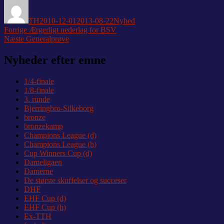
Forfatter
Udgivet
Kategorier
TH
2010-12-01
2013-08-22
Nyhed
Indlægsnavigation
Forrige
Forrige
Ærgerligt nederlag for BSV
Næste
indlæg:
Næste
Generalprøve
indlæg:
Nyheder efter emne
1/4-finale
1/8-finale
3. runde
Bjerringbro-Silkeborg
bronze
bronzekamp
Champions League (d)
Champions League (h)
Cup Winners Cup (d)
Dameligaen
Damerne
De største skuffelser og succeser
DHF
EHF Cup (d)
EHF Cup (h)
Ex-TTH