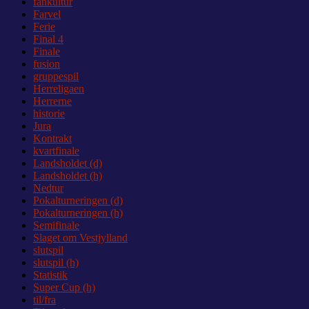
fankultur
Farvel
Ferie
Final 4
Finale
fusion
gruppespil
Herreligaen
Herrerne
historie
Jura
Kontrakt
kvartfinale
Landsholdet (d)
Landsholdet (h)
Nedtur
Pokalturneringen (d)
Pokalturneringen (h)
Semifinale
Slaget om Vestjylland
slutspil
slutspil (h)
Statistik
Super Cup (h)
til/fra