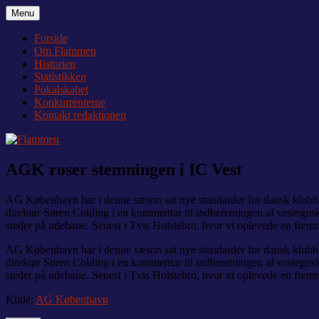
Videre
Menu
Flammen
Nyheder og debat om Team Tvis Holstebro
til
indhold
Forside
Om Flammen
Historien
Statistikken
Pokalskabet
Konkurrenterne
Kontakt redaktionen
AGK roser stemningen i IC Vest
AG København har i denne sæson sat nye standarder for dansk klubhån
direktør Søren Colding i en kommentar til indberetningen af vestegnskl
steder på udebane. Senest i Tvis Holstebro, hvor vi oplevede en fr
AG København har i denne sæson sat nye standarder for dansk klubhån
direktør Søren Colding i en kommentar til indberetningen af vestegnskl
steder på udebane. Senest i Tvis Holstebro, hvor vi oplevede en fr
Kilde:
AG København