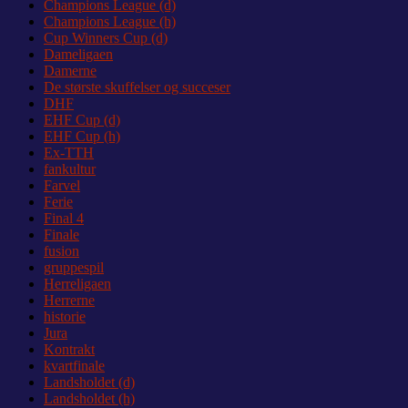
Champions League (d)
Champions League (h)
Cup Winners Cup (d)
Dameligaen
Damerne
De største skuffelser og succeser
DHF
EHF Cup (d)
EHF Cup (h)
Ex-TTH
fankultur
Farvel
Ferie
Final 4
Finale
fusion
gruppespil
Herreligaen
Herrerne
historie
Jura
Kontrakt
kvartfinale
Landsholdet (d)
Landsholdet (h)