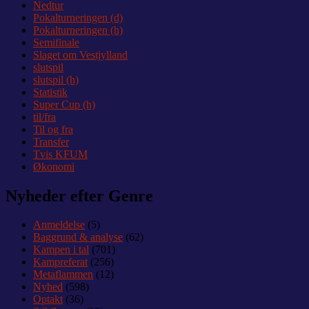
Nedtur
Pokalturneringen (d)
Pokalturneringen (h)
Semifinale
Slaget om Vestjylland
slutspil
slutspil (h)
Statistik
Super Cup (h)
til/fra
Til og fra
Transfer
Tvis KFUM
Økonomi
Nyheder efter Genre
Anmeldelse
(5)
Baggrund & analyse
(62)
Kampen i tal
(701)
Kampreferat
(256)
Metaflammen
(12)
Nyhed
(598)
Optakt
(36)