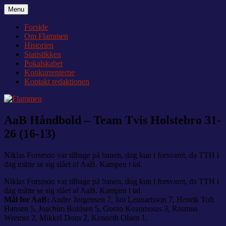
Videre
Menu
Flammen
Nyheder og debat om Team Tvis Holstebro
til
indhold
Forside
Om Flammen
Historien
Statistikken
Pokalskabet
Konkurrenterne
Kontakt redaktionen
AaB Håndbold – Team Tvis Holstebro 31-
26 (16-13)
Niklas Forsmoo var tilbage på banen, dog kun i forsvaret, da TTH i
dag måtte se sig slået af AaB. Kampen i tal.
Niklas Forsmoo var tilbage på banen, dog kun i forsvaret, da TTH i
dag måtte se sig slået af AaB. Kampen i tal.
Mål for AaB:
Andre Jørgensen 7, Jan Lennartsson 7, Henrik Toft
Hansen 5, Joachim Boldsen 5, Goran Kozomoras 3, Rasmus
Wremer 2, Mikkel Dons 2, Kenneth Olsen 1.