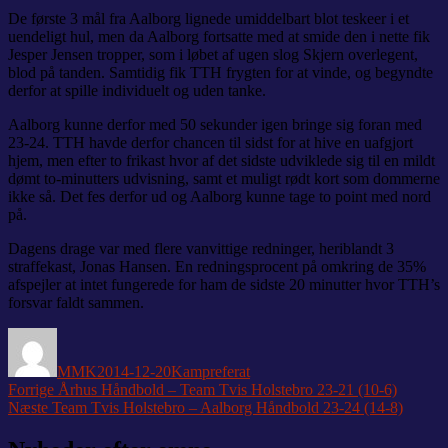
De første 3 mål fra Aalborg lignede umiddelbart blot teskeer i et
uendeligt hul, men da Aalborg fortsatte med at smide den i nette fik
Jesper Jensen tropper, som i løbet af ugen slog Skjern overlegent,
blod på tanden. Samtidig fik TTH frygten for at vinde, og begyndte
derfor at spille individuelt og uden tanke.
Aalborg kunne derfor med 50 sekunder igen bringe sig foran med
23-24. TTH havde derfor chancen til sidst for at hive en uafgjort
hjem, men efter to frikast hvor af det sidste udviklede sig til en mildt
dømt to-minutters udvisning, samt et muligt rødt kort som dommerne
ikke så. Det fes derfor ud og Aalborg kunne tage to point med nord
på.
Dagens drage var med flere vanvittige redninger, heriblandt 3
straffekast, Jonas Hansen. En redningsprocent på omkring de 35%
afspejler at intet fungerede for ham de sidste 20 minutter hvor TTH’s
forsvar faldt sammen.
Forfatter
Udgivet
Kategorier
MMK
2014-12-20
Kampreferat
Indlægsnavigation
Forrige
Forrige
Århus Håndbold – Team Tvis Holstebro 23-21 (10-6)
Næste
indlæg:
Næste
Team Tvis Holstebro – Aalborg Håndbold 23-24 (14-8)
indlæg: