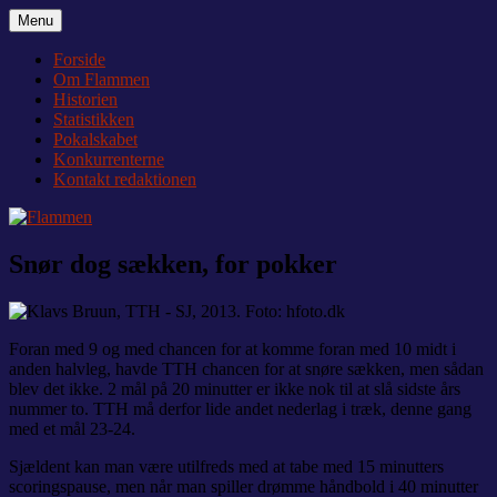
Videre
Menu
Flammen
Nyheder og debat om Team Tvis Holstebro
til
indhold
Forside
Om Flammen
Historien
Statistikken
Pokalskabet
Konkurrenterne
Kontakt redaktionen
Snør dog sækken, for pokker
Foran med 9 og med chancen for at komme foran med 10 midt i
anden halvleg, havde TTH chancen for at snøre sækken, men sådan
blev det ikke. 2 mål på 20 minutter er ikke nok til at slå sidste års
nummer to. TTH må derfor lide andet nederlag i træk, denne gang
med et mål 23-24.
Sjældent kan man være utilfreds med at tabe med 15 minutters
scoringspause, men når man spiller drømme håndbold i 40 minutter