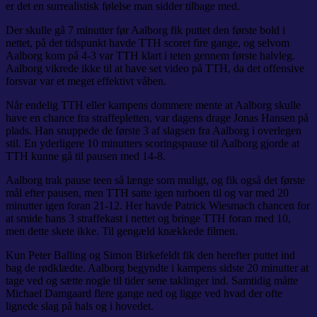
er det en surrealistisk følelse man sidder tilbage med.
Der skulle gå 7 minutter før Aalborg fik puttet den første bold i
nettet, på det tidspunkt havde TTH scoret fire gange, og selvom
Aalborg kom på 4-3 var TTH klart i teten gennem første halvleg.
Aalborg vikrede ikke til at have set video på TTH, da det offensive
forsvar var et meget effektivt våben.
Når endelig TTH eller kampens dommere mente at Aalborg skulle
have en chance fra straffepletten, var dagens drage Jonas Hansen på
plads. Han snuppede de første 3 af slagsen fra Aalborg i overlegen
stil. En yderligere 10 minutters scoringspause til Aalborg gjorde at
TTH kunne gå til pausen med 14-8.
Aalborg trak pause teen så længe som muligt, og fik også det første
mål efter pausen, men TTH satte igen turboen til og var med 20
minutter igen foran 21-12. Her havde Patrick Wiesmach chancen for
at smide hans 3 straffekast i nettet og bringe TTH foran med 10,
men dette skete ikke. Til gengæld knækkede filmen.
Kun Peter Balling og Simon Birkefeldt fik den herefter puttet ind
bag de rødklædte. Aalborg begyndte i kampens sidste 20 minutter at
tage ved og sætte nogle til tider sene taklinger ind. Samtidig måtte
Michael Damgaard flere gange ned og ligge ved hvad der ofte
lignede slag på hals og i hovedet.