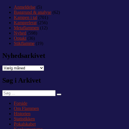
Anmeldelse
(5)
Baggrund & analyse
(62)
Kampen i tal
(701)
Kampreferat
(256)
Metaflammen
(12)
Nyhed
(598)
Optakt
(36)
Stikflamme
(19)
Nyhedsarkivet
Nyhedsarkivet
Søg i Arkivet
Søg
Søg
efter:
Forside
Om Flammen
Historien
Statistikken
Pokalskabet