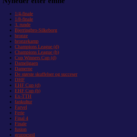
Nyheder efter emne
1/4-finale
1/8-finale
3. runde
Bjerringbro-Silkeborg
bronze
bronzekamp
Champions League (d)
Champions League (h)
Cup Winners Cup (d)
Dameligaen
Damerne
De største skuffelser og succeser
DHF
EHF Cup (d)
EHF Cup (h)
Ex-TTH
fankultur
Farvel
Ferie
Final 4
Finale
fusion
gruppespil