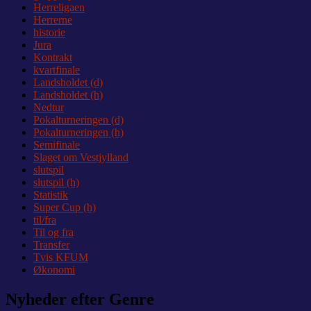
Herreligaen
Herrerne
historie
Jura
Kontrakt
kvartfinale
Landsholdet (d)
Landsholdet (h)
Nedtur
Pokalturneringen (d)
Pokalturneringen (h)
Semifinale
Slaget om Vestjylland
slutspil
slutspil (h)
Statistik
Super Cup (h)
til/fra
Til og fra
Transfer
Tvis KFUM
Økonomi
Nyheder efter Genre