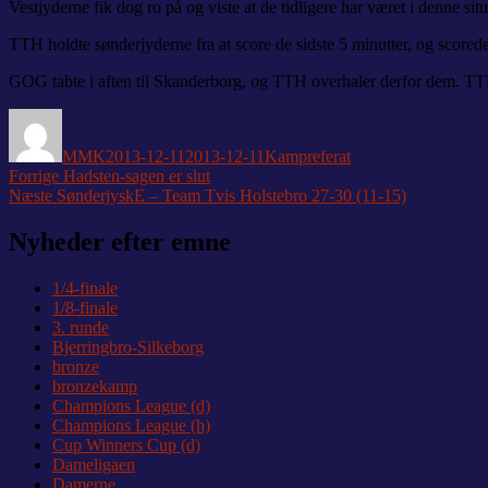
Vestjyderne fik dog ro på og viste at de tidligere har været i denne situ
TTH holdte sønderjyderne fra at score de sidste 5 minutter, og score
GOG tabte i aften til Skanderborg, og TTH overhaler derfor dem. TTH
Forfatter
Udgivet
Kategorier
MMK
2013-12-11
2013-12-11
Kampreferat
Indlægsnavigation
Forrige
Forrige
Hadsten-sagen er slut
Næste
indlæg:
Næste
SønderjyskE – Team Tvis Holstebro 27-30 (11-15)
indlæg:
Nyheder efter emne
1/4-finale
1/8-finale
3. runde
Bjerringbro-Silkeborg
bronze
bronzekamp
Champions League (d)
Champions League (h)
Cup Winners Cup (d)
Dameligaen
Damerne