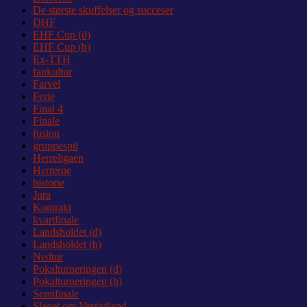
De største skuffelser og succeser
DHF
EHF Cup (d)
EHF Cup (h)
Ex-TTH
fankultur
Farvel
Ferie
Final 4
Finale
fusion
gruppespil
Herreligaen
Herrerne
historie
Jura
Kontrakt
kvartfinale
Landsholdet (d)
Landsholdet (h)
Nedtur
Pokalturneringen (d)
Pokalturneringen (h)
Semifinale
Slaget om Vestjylland