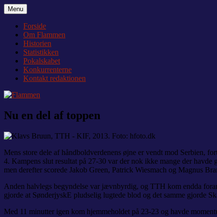
Videre
Menu
Flammen
Nyheder og debat om Team Tvis Holstebro
til
indhold
Forside
Om Flammen
Historien
Statistikken
Pokalskabet
Konkurrenterne
Kontakt redaktionen
Nu en del af toppen
Mens store dele af håndboldverdenens øjne er vendt mod Serbien, fort
4. Kampens slut resultat på 27-30 var der nok ikke mange der havde gæ
men derefter scorede Jakob Green, Patrick Wiesmach og Magnus Bra
Anden halvlegs begyndelse var jævnbyrdig, og TTH kom endda foran m
gjorde at SønderjyskE pludselig lugtede blod og det samme gjorde Sk
Med 11 minutter igen kom hjemmeholdet på 23-23 og havde momentum.