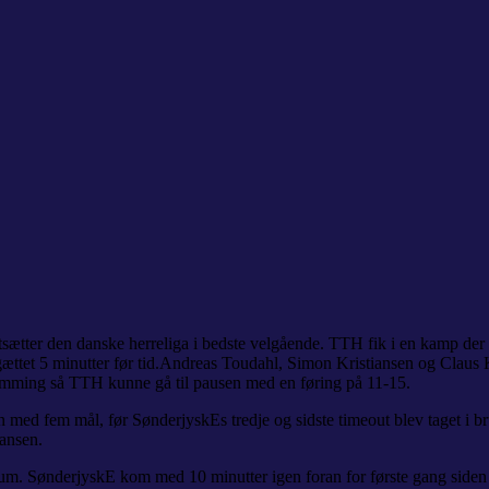
sætter den danske herreliga i bedste velgående. TTH fik i en kamp der 
ttet 5 minutter før tid.
Andreas Toudahl, Simon Kristiansen og Claus Kj
mming så TTH kunne gå til pausen med en føring på 11-15.
ed fem mål, før SønderjyskEs tredje og sidste timeout blev taget i 
ansen.
 SønderjyskE kom med 10 minutter igen foran for første gang siden 