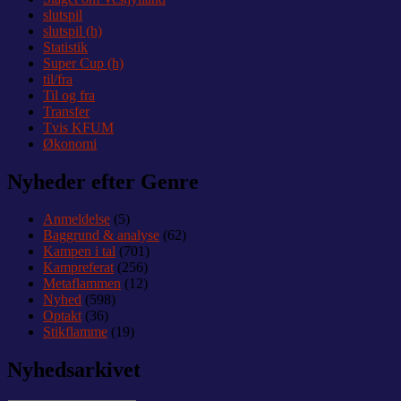
slutspil
slutspil (h)
Statistik
Super Cup (h)
til/fra
Til og fra
Transfer
Tvis KFUM
Økonomi
Nyheder efter Genre
Anmeldelse
(5)
Baggrund & analyse
(62)
Kampen i tal
(701)
Kampreferat
(256)
Metaflammen
(12)
Nyhed
(598)
Optakt
(36)
Stikflamme
(19)
Nyhedsarkivet