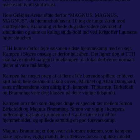
måske lidt tyndt straffekast.
Hele Gråkjær Arena råbte derfor “MAGNUS, MAGNUS,
MAGNUS”, da hjemmeholdets nr. 10 tog de tunge skridt mod
straffepletten. Bramming virkede dog ikke videre påvirket af
situationen og satte en køling studs-bold ind ved Kristoffer Laursens
højre støtteben.
TTH kunne derfor fejre sæsonen sidste hjemmekamp med en sejr.
Kampen i Skjern onsdag er derfor helt åben. Det ligner dog at TTH
skal have mindst uafgjort i udekampen, da lokal derbyerne normalt
plejer at være målfattige.
Kampen bar meget præg af at flere af de bærende spillere er blevet
kørt hårdt hele sæsonen. Jakob Green, Michael og Allan Damgaard,
samt målmændene kom aldrig ind i kampen. Thoustrup, Birkefeldt
og Bramming viste dog klassen på dette vigtige tidspunkt.
Kampen om titlen som dagens drage er specielt tæt mellem Simon
Birkefeldt og Magnus Bramming. Simon var vigtig i kampens
indledning, og lagde grunden med 3 af de første 6 mål for
hjemmeholdet, og spillede samtidig en god forsvarskamp.
Magnus Bramming er dog svær at komme udenom, som kampens
klare topscore, vigtig mand i det offensive forsvar og ikke mindst