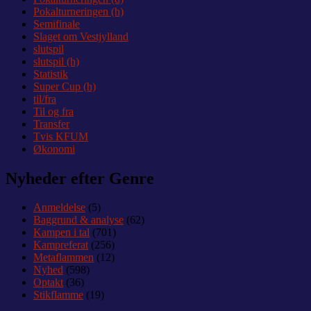
Pokalturneringen (h)
Semifinale
Slaget om Vestjylland
slutspil
slutspil (h)
Statistik
Super Cup (h)
til/fra
Til og fra
Transfer
Tvis KFUM
Økonomi
Nyheder efter Genre
Anmeldelse
(5)
Baggrund & analyse
(62)
Kampen i tal
(701)
Kampreferat
(256)
Metaflammen
(12)
Nyhed
(598)
Optakt
(36)
Stikflamme
(19)