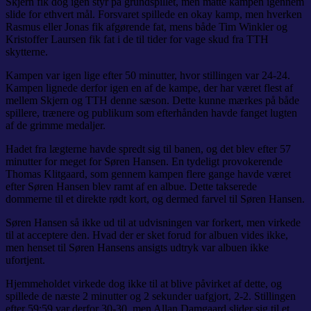
Skjern fik dog igen styr på grundspillet, men måtte kampen igennem
slide for ethvert mål. Forsvaret spillede en okay kamp, men hverken
Rasmus eller Jonas fik afgørende fat, mens både Tim Winkler og
Kristoffer Laursen fik fat i de til tider for vage skud fra TTH
skytterne.
Kampen var igen lige efter 50 minutter, hvor stillingen var 24-24.
Kampen lignede derfor igen en af de kampe, der har været flest af
mellem Skjern og TTH denne sæson. Dette kunne mærkes på både
spillere, trænere og publikum som efterhånden havde fanget lugten
af de grimme medaljer.
Hadet fra lægterne havde spredt sig til banen, og det blev efter 57
minutter for meget for Søren Hansen. En tydeligt provokerende
Thomas Klitgaard, som gennem kampen flere gange havde været
efter Søren Hansen blev ramt af en albue. Dette takserede
dommerne til et direkte rødt kort, og dermed farvel til Søren Hansen.
Søren Hansen så ikke ud til at udvisningen var forkert, men virkede
til at acceptere den. Hvad der er sket forud for albuen vides ikke,
men henset til Søren Hansens ansigts udtryk var albuen ikke
ufortjent.
Hjemmeholdet virkede dog ikke til at blive påvirket af dette, og
spillede de næste 2 minutter og 2 sekunder uafgjort, 2-2. Stillingen
efter 59:59 var derfor 30-30, men Allan Damgaard slider sig til et