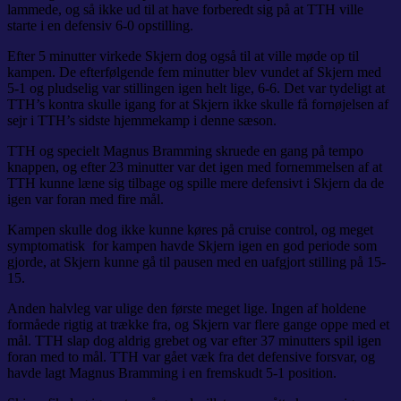
lammede, og så ikke ud til at have forberedt sig på at TTH ville
starte i en defensiv 6-0 opstilling.
Efter 5 minutter virkede Skjern dog også til at ville møde op til
kampen. De efterfølgende fem minutter blev vundet af Skjern med
5-1 og pludselig var stillingen igen helt lige, 6-6. Det var tydeligt at
TTH’s kontra skulle igang for at Skjern ikke skulle få fornøjelsen af
sejr i TTH’s sidste hjemmekamp i denne sæson.
TTH og specielt Magnus Bramming skruede en gang på tempo
knappen, og efter 23 minutter var det igen med fornemmelsen af at
TTH kunne læne sig tilbage og spille mere defensivt i Skjern da de
igen var foran med fire mål.
Kampen skulle dog ikke kunne køres på cruise control, og meget
symptomatisk for kampen havde Skjern igen en god periode som
gjorde, at Skjern kunne gå til pausen med en uafgjort stilling på 15-
15.
Anden halvleg var ulige den første meget lige. Ingen af holdene
formåede rigtig at trække fra, og Skjern var flere gange oppe med et
mål. TTH slap dog aldrig grebet og var efter 37 minutters spil igen
foran med to mål. TTH var gået væk fra det defensive forsvar, og
havde lagt Magnus Bramming i en fremskudt 5-1 position.