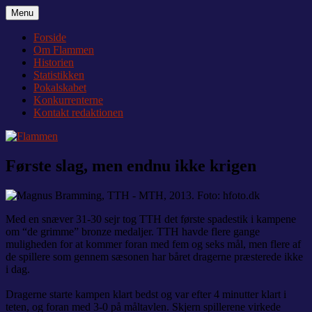
Videre
Menu
Flammen
Nyheder og debat om Team Tvis Holstebro
til
indhold
Forside
Om Flammen
Historien
Statistikken
Pokalskabet
Konkurrenterne
Kontakt redaktionen
Første slag, men endnu ikke krigen
Med en snæver 31-30 sejr tog TTH det første spadestik i kampene
om “de grimme” bronze medaljer. TTH havde flere gange
muligheden for at kommer foran med fem og seks mål, men flere af
de spillere som gennem sæsonen har båret dragerne præsterede ikke
i dag.
Dragerne starte kampen klart bedst og var efter 4 minutter klart i
teten, og foran med 3-0 på måltavlen. Skjern spillerene virkede