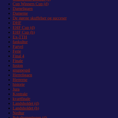
Cup Winners Cup (d)
Dameligaen
Damerne
De største skuffelser og succeser
DHF
EHF Cup (d)
EHF Cup (h)
Ex-TTH
fankultur
Farvel
Ferie
Final 4
Finale
fusion
gruppespil
Herreligaen
Herrerne
historie
Jura
Kontrakt
kvartfinale
Landsholdet (d)
Landsholdet (h)
Nedtur
Pokalturneringen (d)