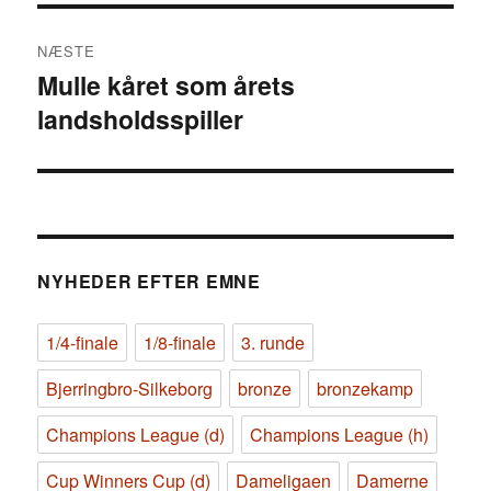
NÆSTE
Mulle kåret som årets
Næste
landsholdsspiller
indlæg:
NYHEDER EFTER EMNE
1/4-finale
1/8-finale
3. runde
Bjerringbro-Silkeborg
bronze
bronzekamp
Champions League (d)
Champions League (h)
Cup Winners Cup (d)
Dameligaen
Damerne