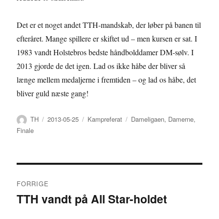
Det er et noget andet TTH-mandskab, der løber på banen til
efteråret. Mange spillere er skiftet ud – men kursen er sat. I
1983 vandt Holstebros bedste håndbolddamer DM-sølv. I
2013 gjorde de det igen. Lad os ikke håbe der bliver så
længe mellem medaljerne i fremtiden – og lad os håbe, det
bliver guld næste gang!
Forfatter
Udgivet
Kategorier
Tags
TH
2013-05-25
Kampreferat
Dameligaen
,
Damerne
,
Finale
Indlægsnavigation
FORRIGE
TTH vandt på All Star-holdet
Forrige
indlæg: