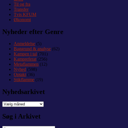
Til og fra
Transfer
Tvis KFUM
Økonomi
Nyheder efter Genre
Anmeldelse
(5)
Baggrund & analyse
(62)
Kampen i tal
(701)
Kampreferat
(256)
Metaflammen
(12)
Nyhed
(598)
Optakt
(36)
Stikflamme
(19)
Nyhedsarkivet
Nyhedsarkivet
Søg i Arkivet