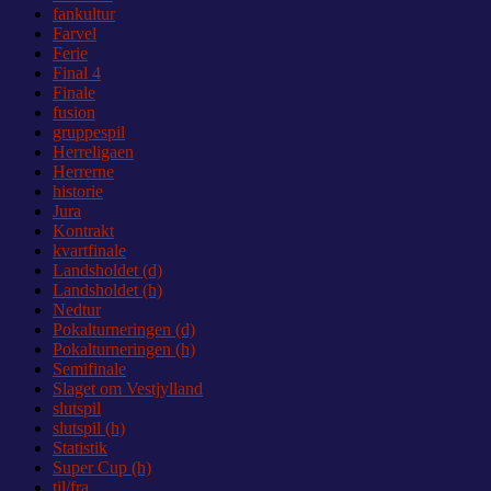
fankultur
Farvel
Ferie
Final 4
Finale
fusion
gruppespil
Herreligaen
Herrerne
historie
Jura
Kontrakt
kvartfinale
Landsholdet (d)
Landsholdet (h)
Nedtur
Pokalturneringen (d)
Pokalturneringen (h)
Semifinale
Slaget om Vestjylland
slutspil
slutspil (h)
Statistik
Super Cup (h)
til/fra