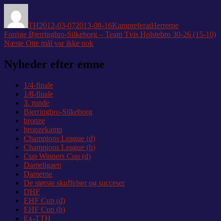
Forfatter
Udgivet
Kategorier
Tags
TH
2012-03-07
2013-08-16
Kampreferat
Herrerne
Indlægsnavigation
Forrige
Forrige
Bjerringbro-Silkeborg – Team Tvis Holstebro 30-26 (15-10)
Næste
indlæg:
Næste
Otte mål var ikke nok
indlæg:
Nyheder efter emne
1/4-finale
1/8-finale
3. runde
Bjerringbro-Silkeborg
bronze
bronzekamp
Champions League (d)
Champions League (h)
Cup Winners Cup (d)
Dameligaen
Damerne
De største skuffelser og succeser
DHF
EHF Cup (d)
EHF Cup (h)
Ex-TTH