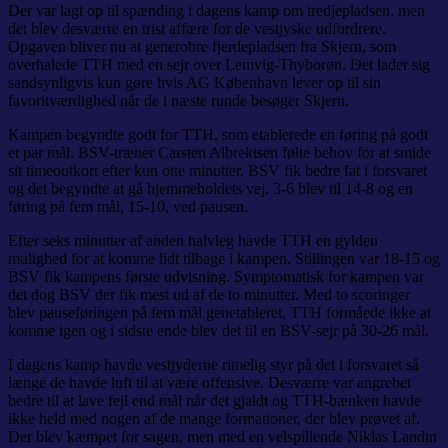
Der var lagt op til spænding i dagens kamp om tredjepladsen, men
det blev desværre en trist affære for de vestjyske udfordrere.
Opgaven bliver nu at generobre fjerdepladsen fra Skjern, som
overhalede TTH med en sejr over Lemvig-Thyborøn. Det lader sig
sandsynligvis kun gøre hvis AG København lever op til sin
favoritværdighed når de i næste runde besøger Skjern.
Kampen begyndte godt for TTH, som etablerede en føring på godt
et par mål. BSV-træner Carsten Albrektsen følte behov for at smide
sit timeoutkort efter kun otte minutter. BSV fik bedre fat i forsvaret
og det begyndte at gå hjemmeholdets vej. 3-6 blev til 14-8 og en
føring på fem mål, 15-10, ved pausen.
Efter seks minutter af anden halvleg havde TTH en gylden
mulighed for at komme lidt tilbage i kampen. Stillingen var 18-15 og
BSV fik kampens første udvisning. Symptomatisk for kampen var
det dog BSV der fik mest ud af de to minutter. Med to scoringer
blev pauseføringen på fem mål genetableret. TTH formåede ikke at
komme igen og i sidste ende blev det til en BSV-sejr på 30-26 mål.
I dagens kamp havde vestjyderne rimelig styr på det i forsvaret så
længe de havde luft til at være offensive. Desværre var angrebet
bedre til at lave fejl end mål når det gjaldt og TTH-bænken havde
ikke held med nogen af de mange formationer, der blev prøvet af.
Der blev kæmpet for sagen, men med en velspillende Niklas Landin