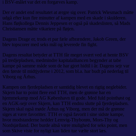
i BSV-målet var det en forgæves kamp.
Der er andet end resultatet at ærgre sig over. Patrick Wiesmach måtte
udgå efter kun fire minutter af kampen med en skade i skulderen.
Hans fløjkollega Dennis Jeppesen er også på skadeslisten, så Mads
Christiansen måtte vikariere på fløjen.
Dagens Drage er, trods et par fæle afbrændere, Jakob Green, der
blev topscorer med seks mål og leverede fin fight.
Dagens resultat betyder at TTH får meget svært ved at hente BSV
på tredjepladsen, medmindre kapitalalliancen begynder at tabe
kampe på samme måde som de har gjort hidtil i år. Dagens sejr var
den første til midtjyderne i 2012, som bl.a. har budt på nederlag til
Viborg og Århus.
Kampen om fjerdepladsen er samtidig blevet en rigtig neglebider.
Skjern har to point flere end TTH, men de grønne har en
hjemmekamp mod AG København til gode. Med fuld pointhøst og
en AGK-sejr over Skjern, kan TTH endnu slutte på fjerdepladsen.
Skjern skal også møde Århus og Viborg, men der må de grønne
siges at være favoritter. TTH er også favorit i sine sidste kampe,
hvor modstanderne hedder Lemvig-Thyborøn, Mors-Thy og
Nordsjælland. Der burde altså være mulighed for seks point, men
som Skive viste for nyligt kan liden tue vælte stort læs.