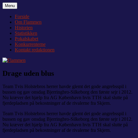
Videre
Menu
Flammen
Nyheder og debat om Team Tvis Holstebro
til
indhold
Forside
Om Flammen
Historien
Statistikken
Pokalskabet
Konkurrenterne
Kontakt redaktionen
Drage uden blus
Team Tvis Holstebros herrer havde glemt det gode angrebsspil i
bussen og gav onsdag Bjerringbro-Silkeborg den første sejr i 2012.
Nu kræver det hjælp fra AG København hvis TTH skal slutte på
fjerdepladsen på bekostninger af de rivalerne fra Skjern.
Team Tvis Holstebros herrer havde glemt det gode angrebsspil i
bussen og gav onsdag Bjerringbro-Silkeborg den første sejr i 2012.
Nu kræver det hjælp fra AG København hvis TTH skal slutte på
fjerdepladsen på bekostninger af de rivalerne fra Skjern.