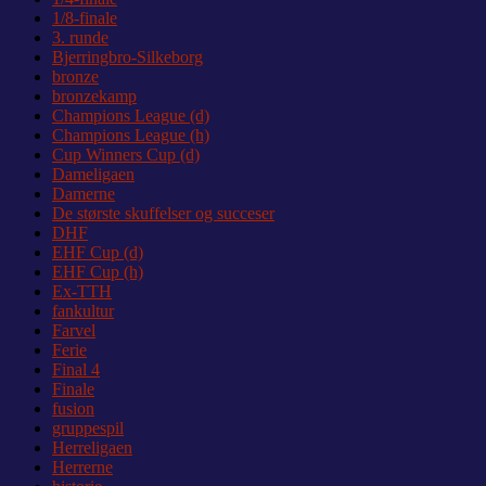
1/8-finale
3. runde
Bjerringbro-Silkeborg
bronze
bronzekamp
Champions League (d)
Champions League (h)
Cup Winners Cup (d)
Dameligaen
Damerne
De største skuffelser og succeser
DHF
EHF Cup (d)
EHF Cup (h)
Ex-TTH
fankultur
Farvel
Ferie
Final 4
Finale
fusion
gruppespil
Herreligaen
Herrerne