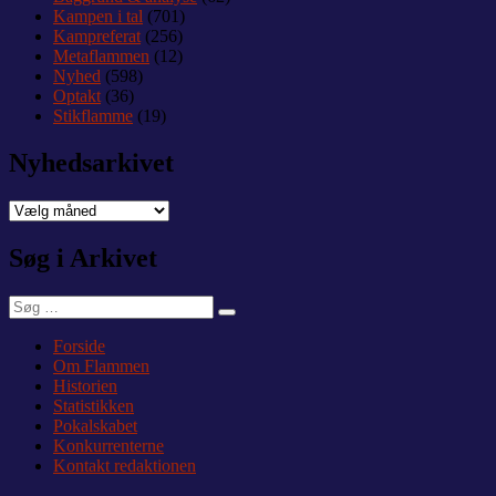
Kampen i tal
(701)
Kampreferat
(256)
Metaflammen
(12)
Nyhed
(598)
Optakt
(36)
Stikflamme
(19)
Nyhedsarkivet
Nyhedsarkivet
Søg i Arkivet
Søg
Søg
efter:
Forside
Om Flammen
Historien
Statistikken
Pokalskabet
Konkurrenterne
Kontakt redaktionen