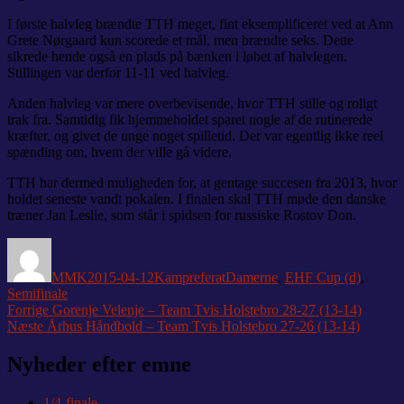
I første halvleg brændte TTH meget, fint eksemplificeret ved at Ann
Grete Nørgaard kun scorede et mål, men brændte seks. Dette
sikrede hende også en plads på bænken i løbet af halvlegen.
Stillingen var derfor 11-11 ved halvleg.
Anden halvleg var mere overbevisende, hvor TTH stille og roligt
trak fra. Samtidig fik hjemmeholdet sparet nogle af de rutinerede
kræfter, og givet de unge noget spilletid. Der var egentlig ikke reel
spænding om, hvem der ville gå videre.
TTH har dermed muligheden for, at gentage succesen fra 2013, hvor
holdet seneste vandt pokalen. I finalen skal TTH møde den danske
træner Jan Leslie, som står i spidsen for russiske Rostov Don.
Forfatter
Udgivet
Kategorier
Tags
MMK
2015-04-12
Kampreferat
Damerne
,
EHF Cup (d)
,
Semifinale
Indlægsnavigation
Forrige
Forrige
Gorenje Velenje – Team Tvis Holstebro 28-27 (13-14)
Næste
indlæg:
Næste
Århus Håndbold – Team Tvis Holstebro 27-26 (13-14)
indlæg:
Nyheder efter emne
1/4-finale