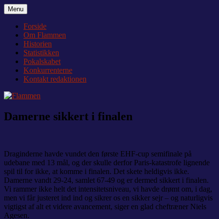
Videre
Menu
Flammen
Nyheder og debat om Team Tvis Holstebro
til
indhold
Forside
Om Flammen
Historien
Statistikken
Pokalskabet
Konkurrenterne
Kontakt redaktionen
Damerne sikkert i finalen
Draginderne havde vundet den første EHF-cup semifinale på
udebane med 13 mål, og der skulle derfor Paris-katastrofe lignende
spil til for ikke, at komme i finalen. Det skete heldigvis ikke.
Damerne vandt 29-24, samlet 67-49 og er dermed sikkert i finalen.
Vi rammer ikke helt det intensitetsniveau, vi havde drømt om, i dag,
men vi får justeret ind ind og sikrer os en sikker sejr – og naturligvis
vigtigst af alt et videre avancement, siger en glad cheftræner Niels
Agesen.