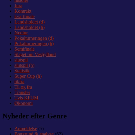
historie
Jura
Kontrakt
kvartfinale
Landsholdet (d)
Landsholdet (h)
Nedtur
Pokalturneringen (d)
Pokalturneringen (h)
Semifinale
Slaget om Vestjylland
slutspil
slutspil (h)
Statistik
Super Cup (h)
til/fra
Til og fra
Transfer
Tvis KFUM
Økonomi
Nyheder efter Genre
Anmeldelse
(5)
Baggrund & analyse
(62)