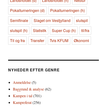
Landsholdet (d)
Landsholdet (h)
Nedtur
Pokalturneringen (d)
Pokalturneringen (h)
Semifinale
Slaget om Vestjylland
slutspil
slutspil (h)
Statistik
Super Cup (h)
til/fra
Til og fra
Transfer
Tvis KFUM
Økonomi
NYHEDER EFTER GENRE
Anmeldelse
(5)
Baggrund & analyse
(62)
Kampen i tal
(701)
Kampreferat
(256)