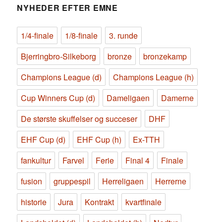
NYHEDER EFTER EMNE
1/4-finale
1/8-finale
3. runde
Bjerringbro-Silkeborg
bronze
bronzekamp
Champions League (d)
Champions League (h)
Cup Winners Cup (d)
Dameligaen
Damerne
De største skuffelser og succeser
DHF
EHF Cup (d)
EHF Cup (h)
Ex-TTH
fankultur
Farvel
Ferie
Final 4
Finale
fusion
gruppespil
Herreligaen
Herrerne
historie
Jura
Kontrakt
kvartfinale