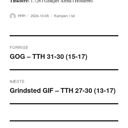
Tilskuere:
1.726 i Gråkjær Arena i Holstebro.
Forfatter
Udgivet
Kategorier
HHH
2024-10-05
Kampen i tal
Indlægsnavigation
FORRIGE
GOG – TTH 31-30 (15-17)
Forrige
indlæg:
NÆSTE
Grindsted GIF – TTH 27-30 (13-17)
Næste
indlæg: