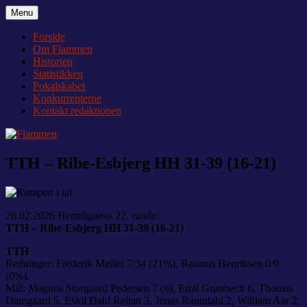
Videre
Menu
Flammen
Nyheder og debat om Team Tvis Holstebro
til
indhold
Forside
Om Flammen
Historien
Statistikken
Pokalskabet
Konkurrenterne
Kontakt redaktionen
TTH – Ribe-Esbjerg HH 31-39 (16-21)
26.02.2026 Herreligaens 22. runde:
TTH – Ribe-Esbjerg HH 31-39 (16-21)
TTH
Redninger: Frederik Møller 7/34 (21%), Rasmus Henriksen 0/9
(0%).
Mål: Magnus Storgaard Pedersen 7 (6), Emil Grønbech 6, Thomas
Damgaard 5, Eskil Dahl Reitan 3, Jonas Raundahl 2, William Aar 2,