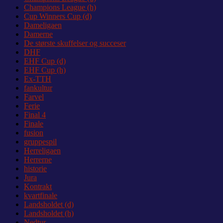
Champions League (h)
Cup Winners Cup (d)
Dameligaen
Damerne
De største skuffelser og succeser
DHF
EHF Cup (d)
EHF Cup (h)
Ex-TTH
fankultur
Farvel
Ferie
Final 4
Finale
fusion
gruppespil
Herreligaen
Herrerne
historie
Jura
Kontrakt
kvartfinale
Landsholdet (d)
Landsholdet (h)
Nedtur