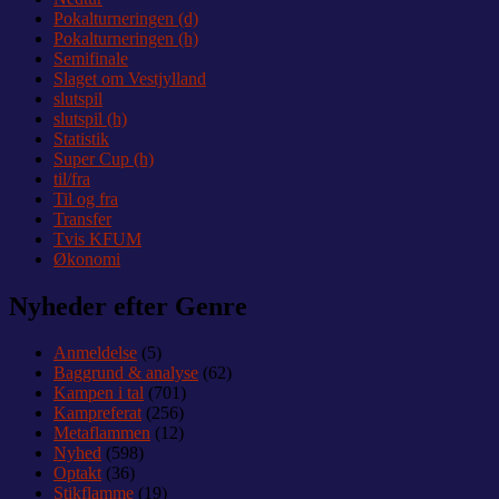
Pokalturneringen (d)
Pokalturneringen (h)
Semifinale
Slaget om Vestjylland
slutspil
slutspil (h)
Statistik
Super Cup (h)
til/fra
Til og fra
Transfer
Tvis KFUM
Økonomi
Nyheder efter Genre
Anmeldelse
(5)
Baggrund & analyse
(62)
Kampen i tal
(701)
Kampreferat
(256)
Metaflammen
(12)
Nyhed
(598)
Optakt
(36)
Stikflamme
(19)