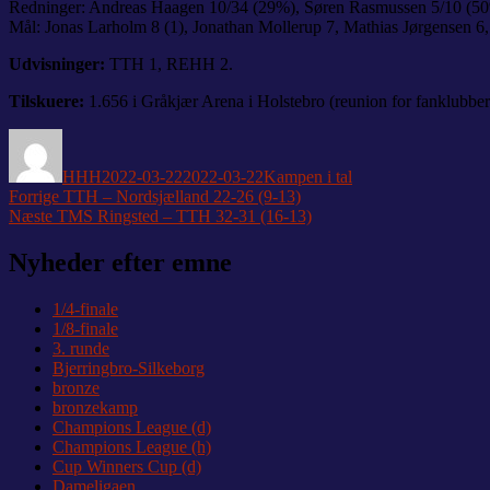
Redninger: Andreas Haagen 10/34 (29%), Søren Rasmussen 5/10 (5
Mål: Jonas Larholm 8 (1), Jonathan Mollerup 7, Mathias Jørgensen 6,
Udvisninger:
TTH 1, REHH 2.
Tilskuere:
1.656 i Gråkjær Arena i Holstebro (reunion for fanklubber
Forfatter
Udgivet
Kategorier
HHH
2022-03-22
2022-03-22
Kampen i tal
Indlægsnavigation
Forrige
Forrige
TTH – Nordsjælland 22-26 (9-13)
Næste
indlæg:
Næste
TMS Ringsted – TTH 32-31 (16-13)
indlæg:
Nyheder efter emne
1/4-finale
1/8-finale
3. runde
Bjerringbro-Silkeborg
bronze
bronzekamp
Champions League (d)
Champions League (h)
Cup Winners Cup (d)
Dameligaen