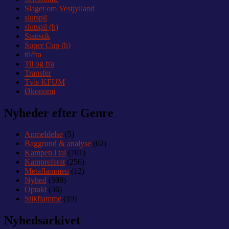
Slaget om Vestjylland
slutspil
slutspil (h)
Statistik
Super Cup (h)
til/fra
Til og fra
Transfer
Tvis KFUM
Økonomi
Nyheder efter Genre
Anmeldelse
(5)
Baggrund & analyse
(62)
Kampen i tal
(701)
Kampreferat
(256)
Metaflammen
(12)
Nyhed
(598)
Optakt
(36)
Stikflamme
(19)
Nyhedsarkivet