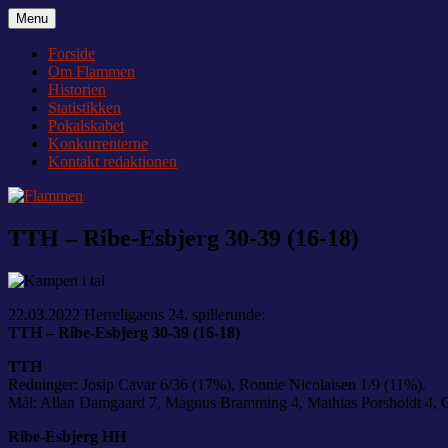
Videre
Menu
Flammen
Nyheder og debat om Team Tvis Holstebro
til
indhold
Forside
Om Flammen
Historien
Statistikken
Pokalskabet
Konkurrenterne
Kontakt redaktionen
TTH – Ribe-Esbjerg 30-39 (16-18)
22.03.2022 Herreligaens 24. spillerunde:
TTH – Ribe-Esbjerg 30-39 (16-18)
TTH
Redninger: Josip Cavar 6/36 (17%), Ronnie Nicolaisen 1/9 (11%).
Mål: Allan Damgaard 7, Magnus Bramming 4, Mathias Porsholdt 4, Ch
Ribe-Esbjerg HH