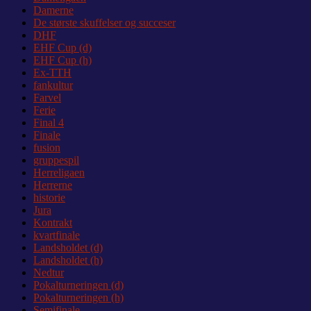
Damerne
De største skuffelser og succeser
DHF
EHF Cup (d)
EHF Cup (h)
Ex-TTH
fankultur
Farvel
Ferie
Final 4
Finale
fusion
gruppespil
Herreligaen
Herrerne
historie
Jura
Kontrakt
kvartfinale
Landsholdet (d)
Landsholdet (h)
Nedtur
Pokalturneringen (d)
Pokalturneringen (h)
Semifinale