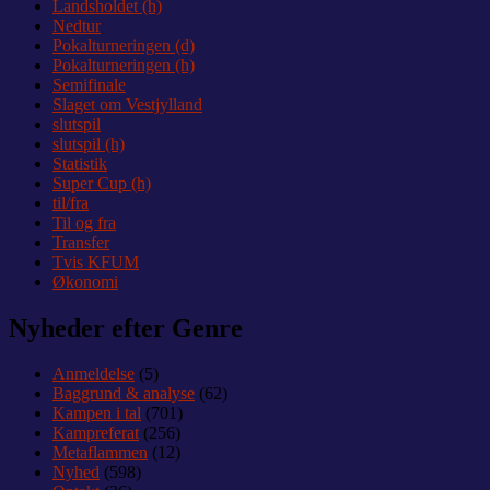
Landsholdet (h)
Nedtur
Pokalturneringen (d)
Pokalturneringen (h)
Semifinale
Slaget om Vestjylland
slutspil
slutspil (h)
Statistik
Super Cup (h)
til/fra
Til og fra
Transfer
Tvis KFUM
Økonomi
Nyheder efter Genre
Anmeldelse
(5)
Baggrund & analyse
(62)
Kampen i tal
(701)
Kampreferat
(256)
Metaflammen
(12)
Nyhed
(598)