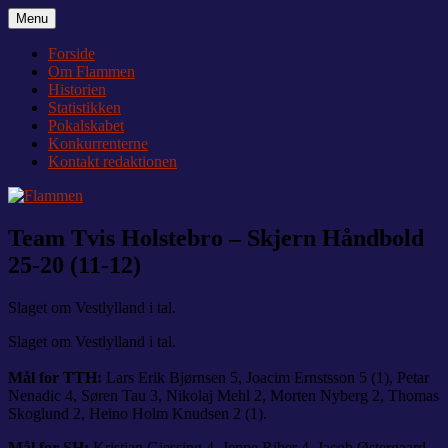
Videre
Menu
Flammen
Nyheder og debat om Team Tvis Holstebro
til
indhold
Forside
Om Flammen
Historien
Statistikken
Pokalskabet
Konkurrenterne
Kontakt redaktionen
Team Tvis Holstebro – Skjern Håndbold
25-20 (11-12)
Slaget om Vestlylland i tal.
Slaget om Vestlylland i tal.
Mål for TTH:
Lars Erik Bjørnsen 5, Joacim Ernstsson 5 (1), Petar
Nenadic 4, Søren Tau 3, Nikolaj Mehl 2, Morten Nyberg 2, Thomas
Skoglund 2, Heino Holm Knudsen 2 (1).
Mål for SH:
Kristian Gjessing 4, Jeppe Riber 4, Jacob Østergaard