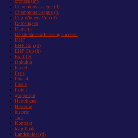
bronzekamp
Champions League (d)
Champions League (h)
Cup Winners Cup (d)
Dameligaen
Damerne
De største skuffelser og succeser
DHF
EHF Cup (d)
EHF Cup (h)
Ex-TTH
fankultur
Farvel
Ferie
Final 4
Finale
fusion
gruppespil
Herreligaen
Herrerne
historie
Jura
Kontrakt
kvartfinale
Landsholdet (d)