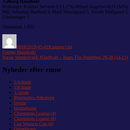
Aalborg Håndbold
Redninger: Kristian Sæverås 1/13 (7%) Mikael Aggefors 8/23 (34%)
Mål: Sebastian Barthold 6, Mark Strandgaard 5, Henrik Møllgaard 
Udvisninger: 1
Tilskuertal: 1.832
Forfatter
Udgivet
Kategorier
HHH
2019-05-01
Kampen i tal
Indlægsnavigation
Forrige
Forrige
Mandfolk!
Næste
indlæg:
Næste
SønderjyskE Håndbold – Team Tvis Holstebro 29-28 (14-15)
indlæg:
Nyheder efter emne
1/4-finale
1/8-finale
3. runde
Bjerringbro-Silkeborg
bronze
bronzekamp
Champions League (d)
Champions League (h)
Cup Winners Cup (d)
Dameligaen