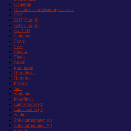
Damerne
De største skuffelser og succeser
DHF
EHF Cup (d)
EHF Cup (h)
Ex-TTH
fankultur
Farvel
Ferie
Final 4
Finale
fusion
gruppespil
Herreligaen
Herrerne
historie
Jura
Kontrakt
kvartfinale
Landsholdet (d)
Landsholdet (h)
Nedtur
Pokalturneringen (d)
Pokalturneringen (h)
Semifinale