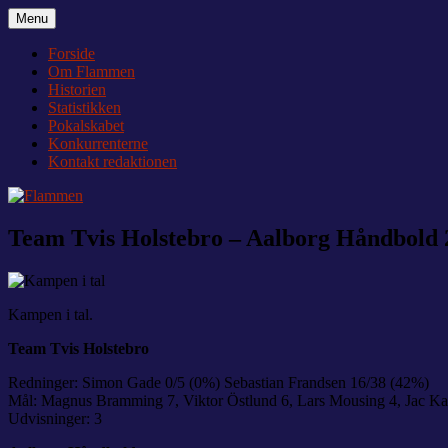
Videre
Menu
Flammen
Nyheder og debat om Team Tvis Holstebro
til
indhold
Forside
Om Flammen
Historien
Statistikken
Pokalskabet
Konkurrenterne
Kontakt redaktionen
Team Tvis Holstebro – Aalborg Håndbold 2
Kampen i tal.
Team Tvis Holstebro
Redninger: Simon Gade 0/5 (0%) Sebastian Frandsen 16/38 (42%)
Mål: Magnus Bramming 7, Viktor Östlund 6, Lars Mousing 4, Jac Kar
Udvisninger: 3