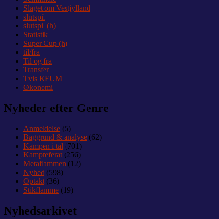
Slaget om Vestjylland
slutspil
slutspil (h)
Statistik
Super Cup (h)
til/fra
Til og fra
Transfer
Tvis KFUM
Økonomi
Nyheder efter Genre
Anmeldelse
(5)
Baggrund & analyse
(62)
Kampen i tal
(701)
Kampreferat
(256)
Metaflammen
(12)
Nyhed
(598)
Optakt
(36)
Stikflamme
(19)
Nyhedsarkivet