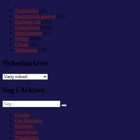
Anmeldelse
(5)
Baggrund & analyse
(62)
Kampen i tal
(701)
Kampreferat
(256)
Metaflammen
(12)
Nyhed
(598)
Optakt
(36)
Stikflamme
(19)
Nyhedsarkivet
Nyhedsarkivet
Søg i Arkivet
Søg
Søg
efter:
Forside
Om Flammen
Historien
Statistikken
Pokalskabet