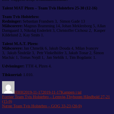
Talent MAT Plzen – Team Tvis Holstebro 25-30 (12-16)
Team Tvis Holstebro:
Redninger:
Sebastian Frandsen 3, Simon Gade 13
Målscorere:
Magnus Bramming 14, Johan Meklenborg 5, Allan
Damgaard 3, Nikolaj Enderleit 3, Christoffer Cichosz 2, Kasper
Kildelund 2, Kay Smits 1.
Talent M.A.T. Plzen:
Målscorere:
Jan Chmelik 6, Jakub Douda 4, Milan Ivancev
3, Jakub Šindelár 3, Petr Vinkelhöfer 3, Jakub Tonar 2, Šimon
Machác 1, Tomas Nejdl 1, Jan Stehlík 1, Tim Bogdanic 1.
Udvisninger:
TTH 4, Plzen 4.
Tilskuertal:
1.010.
Forfatter
Udgivet
Kategorier
HHH
2019-11-17
2019-11-17
Kampen i tal
Indlægsnavigation
Forrige
Forrige
Team Tvis Holstebro – Lemvig-Thyborøn Håndbold 27-21
indlæg:
(15-9)
Næste
Næste
Team Tvis Holstebro – GOG 33-23 (20-9)
indlæg: