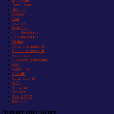
gruppespil
Herreligaen
Herrerne
historie
Jura
Kontrakt
kvartfinale
Landsholdet (d)
Landsholdet (h)
Nedtur
Pokalturneringen (d)
Pokalturneringen (h)
Semifinale
Slaget om Vestjylland
slutspil
slutspil (h)
Statistik
Super Cup (h)
til/fra
Til og fra
Transfer
Tvis KFUM
Økonomi
Nyheder efter Genre