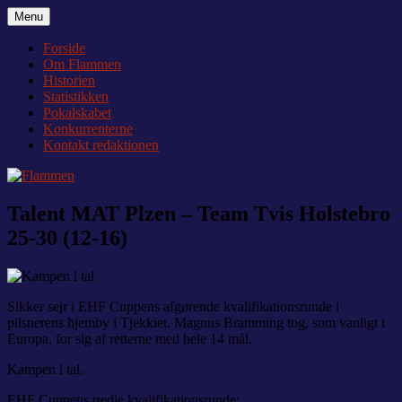
Videre
Menu
Flammen
Nyheder og debat om Team Tvis Holstebro
til
indhold
Forside
Om Flammen
Historien
Statistikken
Pokalskabet
Konkurrenterne
Kontakt redaktionen
Talent MAT Plzen – Team Tvis Holstebro
25-30 (12-16)
Sikker sejr i EHF Cuppens afgørende kvalifikationsrunde i
pilsnerens hjemby i Tjekkiet. Magnus Bramming tog, som vanligt i
Europa, for sig af retterne med hele 14 mål.
Kampen i tal.
EHF Cuppens tredje kvalifikationsrunde: