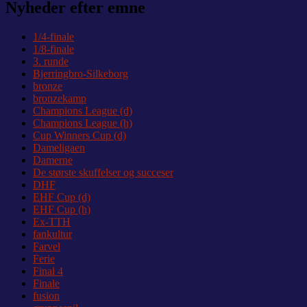
Nyheder efter emne
1/4-finale
1/8-finale
3. runde
Bjerringbro-Silkeborg
bronze
bronzekamp
Champions League (d)
Champions League (h)
Cup Winners Cup (d)
Dameligaen
Damerne
De største skuffelser og succeser
DHF
EHF Cup (d)
EHF Cup (h)
Ex-TTH
fankultur
Farvel
Ferie
Final 4
Finale
fusion