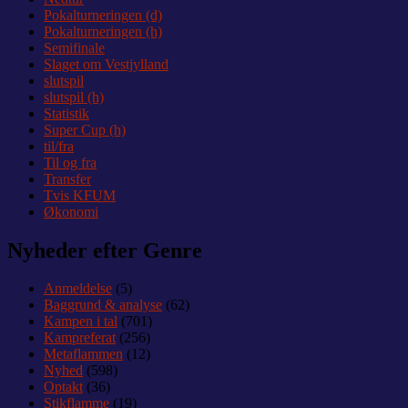
Pokalturneringen (d)
Pokalturneringen (h)
Semifinale
Slaget om Vestjylland
slutspil
slutspil (h)
Statistik
Super Cup (h)
til/fra
Til og fra
Transfer
Tvis KFUM
Økonomi
Nyheder efter Genre
Anmeldelse
(5)
Baggrund & analyse
(62)
Kampen i tal
(701)
Kampreferat
(256)
Metaflammen
(12)
Nyhed
(598)
Optakt
(36)
Stikflamme
(19)