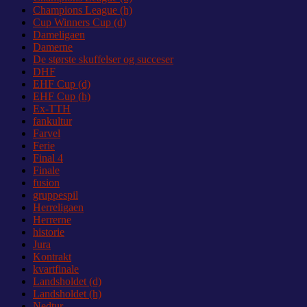
Champions League (h)
Cup Winners Cup (d)
Dameligaen
Damerne
De største skuffelser og succeser
DHF
EHF Cup (d)
EHF Cup (h)
Ex-TTH
fankultur
Farvel
Ferie
Final 4
Finale
fusion
gruppespil
Herreligaen
Herrerne
historie
Jura
Kontrakt
kvartfinale
Landsholdet (d)
Landsholdet (h)
Nedtur