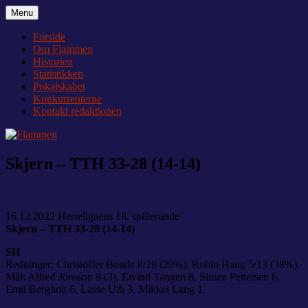
Videre
Menu
Flammen
Nyheder og debat om Team Tvis Holstebro
til
indhold
Forside
Om Flammen
Historien
Statistikken
Pokalskabet
Konkurrenterne
Kontakt redaktionen
Skjern – TTH 33-28 (14-14)
16.12.2022 Herreligaens 18. spillerunde
Skjern – TTH 33-28 (14-14)
SH
Redninger: Christoffer Bonde 8/28 (29%), Robin Haug 5/13 (38%).
Mål: Alfred Jönsson 9 (3), Eivind Tangen 8, Simen Pettersen 6,
Emil Bergholt 6, Lasse Uth 3, Mikkel Lang 1.