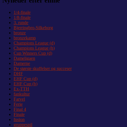
Nyheder efter emne
1/4-finale
1/8-finale
3. runde
Bjerringbro-Silkeborg
bronze
bronzekamp
Champions League (d)
Champions League (h)
Cup Winners Cup (d)
Dameligaen
Damerne
De største skuffelser og succeser
DHF
EHF Cup (d)
EHF Cup (h)
Ex-TTH
fankultur
Farvel
Ferie
Final 4
Finale
fusion
gruppespil