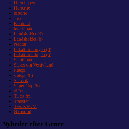
Herreligaen
Herrerne
historie
Jura
Kontrakt
kvartfinale
Landsholdet (d)
Landsholdet (h)
Nedtur
Pokalturneringen (d)
Pokalturneringen (h)
Semifinale
Slaget om Vestjylland
slutspil
slutspil (h)
Statistik
Super Cup (h)
til/fra
Til og fra
Transfer
Tvis KFUM
Økonomi
Nyheder efter Genre