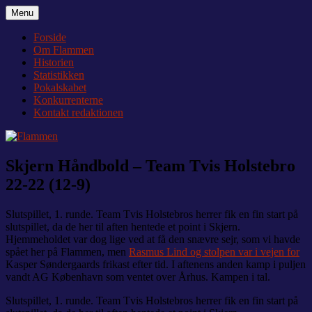
Videre
Menu
Flammen
Nyheder og debat om Team Tvis Holstebro
til
indhold
Forside
Om Flammen
Historien
Statistikken
Pokalskabet
Konkurrenterne
Kontakt redaktionen
Skjern Håndbold – Team Tvis Holstebro
22-22 (12-9)
Slutspillet, 1. runde. Team Tvis Holstebros herrer fik en fin start på
slutspillet, da de her til aften hentede et point i Skjern.
Hjemmeholdet var dog lige ved at få den snævre sejr, som vi havde
spået her på Flammen, men
Rasmus Lind og stolpen var i vejen for
Kasper Søndergaards frikast efter tid. I aftenens anden kamp i puljen
vandt AG København som ventet over Århus. Kampen i tal.
Slutspillet, 1. runde. Team Tvis Holstebros herrer fik en fin start på