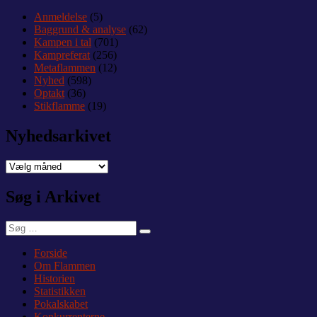
Anmeldelse
(5)
Baggrund & analyse
(62)
Kampen i tal
(701)
Kampreferat
(256)
Metaflammen
(12)
Nyhed
(598)
Optakt
(36)
Stikflamme
(19)
Nyhedsarkivet
Nyhedsarkivet
Søg i Arkivet
Søg
Søg
efter:
Forside
Om Flammen
Historien
Statistikken
Pokalskabet
Konkurrenterne