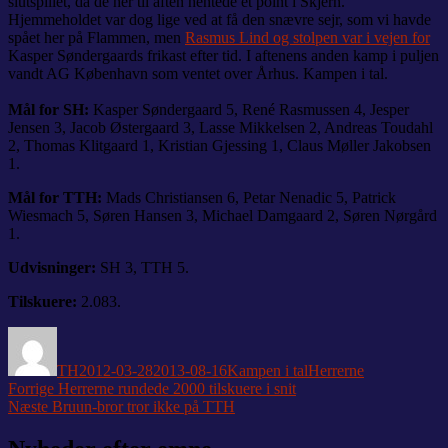
slutspillet, da de her til aften hentede et point i Skjern.
Hjemmeholdet var dog lige ved at få den snævre sejr, som vi havde
spået her på Flammen, men
Rasmus Lind og stolpen var i vejen for
Kasper Søndergaards frikast efter tid. I aftenens anden kamp i puljen
vandt AG København som ventet over Århus. Kampen i tal.
Mål for SH:
Kasper Søndergaard 5, René Rasmussen 4, Jesper
Jensen 3, Jacob Østergaard 3, Lasse Mikkelsen 2, Andreas Toudahl
2, Thomas Klitgaard 1, Kristian Gjessing 1, Claus Møller Jakobsen
1.
Mål for TTH:
Mads Christiansen 6, Petar Nenadic 5, Patrick
Wiesmach 5, Søren Hansen 3, Michael Damgaard 2, Søren Nørgård
1.
Udvisninger:
SH 3, TTH 5.
Tilskuere:
2.083.
Forfatter
Udgivet
Kategorier
Tags
TH
2012-03-28
2013-08-16
Kampen i tal
Herrerne
Indlægsnavigation
Forrige
Forrige
Herrerne rundede 2000 tilskuere i snit
Næste
indlæg:
Næste
Bruun-bror tror ikke på TTH
indlæg: