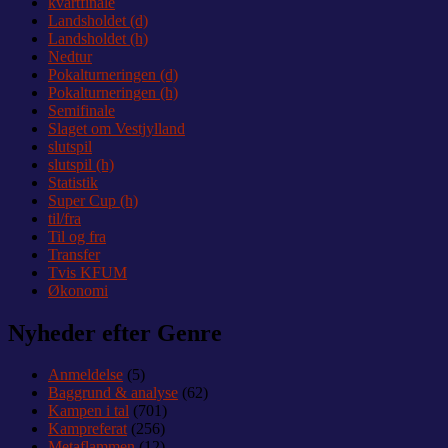
kvartfinale
Landsholdet (d)
Landsholdet (h)
Nedtur
Pokalturneringen (d)
Pokalturneringen (h)
Semifinale
Slaget om Vestjylland
slutspil
slutspil (h)
Statistik
Super Cup (h)
til/fra
Til og fra
Transfer
Tvis KFUM
Økonomi
Nyheder efter Genre
Anmeldelse
(5)
Baggrund & analyse
(62)
Kampen i tal
(701)
Kampreferat
(256)
Metaflammen
(12)