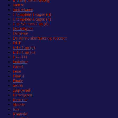
Bjerringbro-Silkeborg
bronze
bronzekamp
Champions League (d)
Champions League (h)
Cup Winners Cup (d)
Dameligaen
Damerne
De største skuffelser og succeser
DHF
EHF Cup (d)
EHF Cup (h)
Ex-TTH
fankultur
Farvel
Ferie
Final 4
Finale
fusion
gruppespil
Herreligaen
Herrerne
historie
Jura
Kontrakt