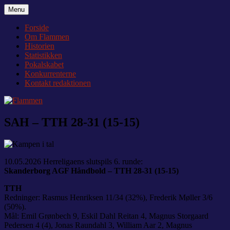
Videre
Menu
Flammen
Nyheder og debat om Team Tvis Holstebro
til
indhold
Forside
Om Flammen
Historien
Statistikken
Pokalskabet
Konkurrenterne
Kontakt redaktionen
SAH – TTH 28-31 (15-15)
10.05.2026 Herreligaens slutspils 6. runde:
Skanderborg AGF Håndbold – TTH 28-31 (15-15)
TTH
Redninger: Rasmus Henriksen 11/34 (32%), Frederik Møller 3/6
(50%).
Mål: Emil Grønbech 9, Eskil Dahl Reitan 4, Magnus Storgaard
Pedersen 4 (4), Jonas Raundahl 3, William Aar 2, Magnus