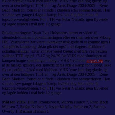
fik en perfekt afsked med klubben. VHK’erne kan dog glæde sig
over at den tidligere TTH’er – og Årets Drage 2004/2005 – Rene
Bach Madsen, fortsat er at finde i klubben efter sommerferien. Han
scorede syv gange i dagens kamp, hvilket dog ikke rakte til
topscorerværdigheden. For TTH var Petar Nenadic igen flyvende
og lagde bolden i mål hele 12 gange.
Pokalturneringen: Team Tvis Holstebros herrer er videre til
ottendedelsfinalen i pokalturneringen efter en smal sejr over Viborg
HK. Vestjyderne har været ukarakteristisk gode til at komme igen i
slutspillets kampe og sådan gik det også i onsdagens afstikker til
pokalturneringen. Efter at have været bagud med fire ved pausen
spillede TTH sig på 17-17 og 24-29 før VHK mod slutningen af
kampen bragte spændingen tilbage. VHK’s referent
ærgrer sig
over
at de mange spillere, der spillede deres sidste kamp for Viborg, ikke
fik en perfekt afsked med klubben. VHK’erne kan dog glæde sig
over at den tidligere TTH’er – og Årets Drage 2004/2005 – Rene
Bach Madsen, fortsat er at finde i klubben efter sommerferien. Han
scorede syv gange i dagens kamp, hvilket dog ikke rakte til
topscorerværdigheden. For TTH var Petar Nenadic igen flyvende
og lagde bolden i mål hele 12 gange.
Mål for VHK:
Elijan Dzankovic 8, Marvin Nartey 7, Rene Bach
Madsen 7, Stefan Nielsen 3, Jesper Meinby Pedersen 2, Rasmus
Overby 1, Rasmus Hansen 1