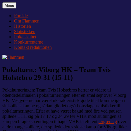
Videre
Menu
Flammen
Nyheder og debat om Team Tvis Holstebro
til
indhold
Forside
Om Flammen
Historien
Statistikken
Pokalskabet
Konkurrenterne
Kontakt redaktionen
Pokalturn.: Viborg HK – Team Tvis
Holstebro 29-31 (15-11)
Pokalturneringen: Team Tvis Holstebros herrer er videre til
ottendedelsfinalen i pokalturneringen efter en smal sejr over Viborg
HK. Vestjyderne har været ukarakteristisk gode til at komme igen i
slutspillets kampe og sådan gik det også i onsdagens afstikker til
pokalturneringen. Efter at have været bagud med fire ved pausen
spillede TTH sig på 17-17 og 24-29 før VHK mod slutningen af
kampen bragte spændingen tilbage. VHK’s referent
ærgrer sig
over
at de mange spillere, der spillede deres sidste kamp for Viborg, ikke