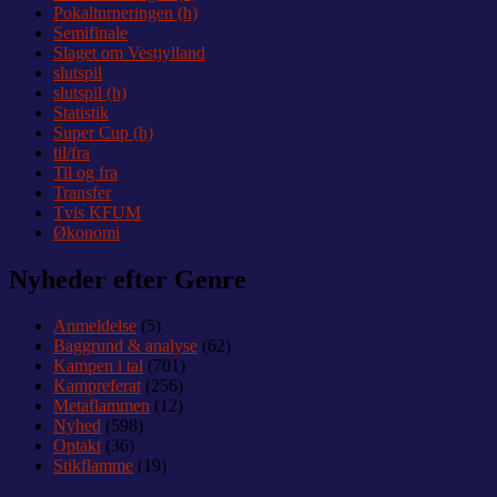
Pokalturneringen (h)
Semifinale
Slaget om Vestjylland
slutspil
slutspil (h)
Statistik
Super Cup (h)
til/fra
Til og fra
Transfer
Tvis KFUM
Økonomi
Nyheder efter Genre
Anmeldelse
(5)
Baggrund & analyse
(62)
Kampen i tal
(701)
Kampreferat
(256)
Metaflammen
(12)
Nyhed
(598)
Optakt
(36)
Stikflamme
(19)