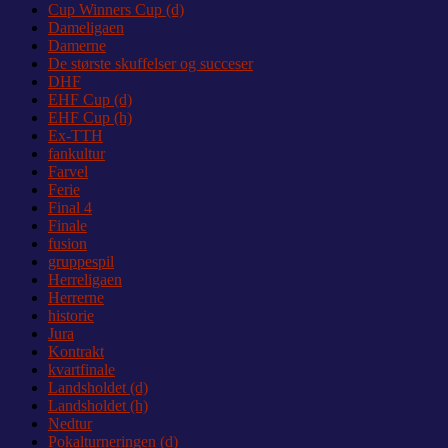
Cup Winners Cup (d)
Dameligaen
Damerne
De største skuffelser og succeser
DHF
EHF Cup (d)
EHF Cup (h)
Ex-TTH
fankultur
Farvel
Ferie
Final 4
Finale
fusion
gruppespil
Herreligaen
Herrerne
historie
Jura
Kontrakt
kvartfinale
Landsholdet (d)
Landsholdet (h)
Nedtur
Pokalturneringen (d)