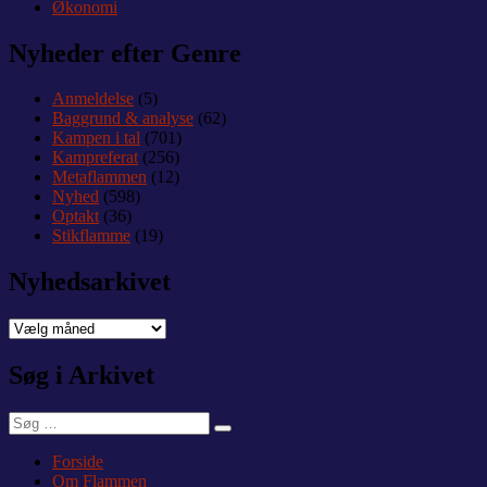
Økonomi
Nyheder efter Genre
Anmeldelse
(5)
Baggrund & analyse
(62)
Kampen i tal
(701)
Kampreferat
(256)
Metaflammen
(12)
Nyhed
(598)
Optakt
(36)
Stikflamme
(19)
Nyhedsarkivet
Nyhedsarkivet
Søg i Arkivet
Søg
Søg
efter:
Forside
Om Flammen