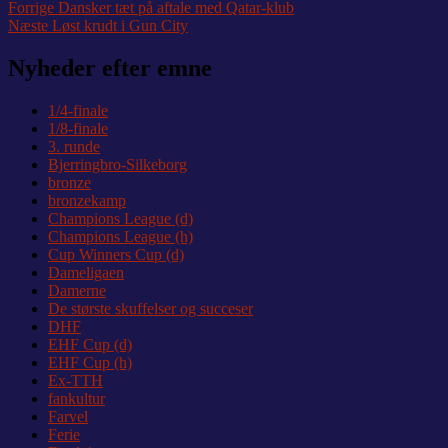
Indlægsnavigation
Forrige
Forrige
Dansker tæt på aftale med Qatar-klub
Næste
indlæg:
Næste
Løst krudt i Gun City
indlæg:
Nyheder efter emne
1/4-finale
1/8-finale
3. runde
Bjerringbro-Silkeborg
bronze
bronzekamp
Champions League (d)
Champions League (h)
Cup Winners Cup (d)
Dameligaen
Damerne
De største skuffelser og succeser
DHF
EHF Cup (d)
EHF Cup (h)
Ex-TTH
fankultur
Farvel
Ferie