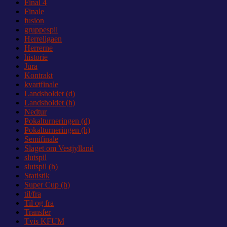
Final 4
Finale
fusion
gruppespil
Herreligaen
Herrerne
historie
Jura
Kontrakt
kvartfinale
Landsholdet (d)
Landsholdet (h)
Nedtur
Pokalturneringen (d)
Pokalturneringen (h)
Semifinale
Slaget om Vestjylland
slutspil
slutspil (h)
Statistik
Super Cup (h)
til/fra
Til og fra
Transfer
Tvis KFUM