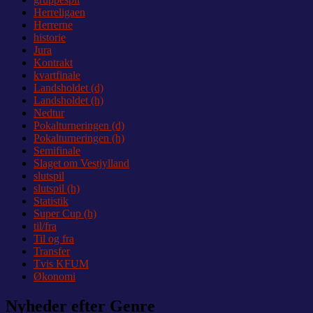
Herreligaen
Herrerne
historie
Jura
Kontrakt
kvartfinale
Landsholdet (d)
Landsholdet (h)
Nedtur
Pokalturneringen (d)
Pokalturneringen (h)
Semifinale
Slaget om Vestjylland
slutspil
slutspil (h)
Statistik
Super Cup (h)
til/fra
Til og fra
Transfer
Tvis KFUM
Økonomi
Nyheder efter Genre