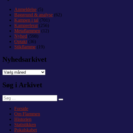
Anmeldelse
(5)
Baggrund & analyse
(62)
Kampen i tal
(701)
Kampreferat
(256)
Metaflammen
(12)
Nyhed
(598)
Optakt
(36)
Stikflamme
(19)
Nyhedsarkivet
Nyhedsarkivet
Søg i Arkivet
Søg
Søg
efter:
Forside
Om Flammen
Historien
Statistikken
Pokalskabet