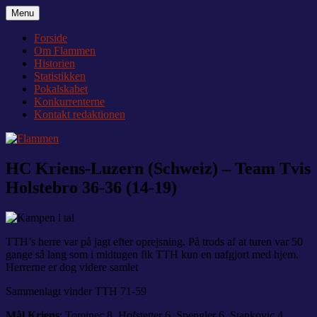
Videre
Menu
Flammen
Nyheder og debat om Team Tvis Holstebro
til
indhold
Forside
Om Flammen
Historien
Statistikken
Pokalskabet
Konkurrenterne
Kontakt redaktionen
HC Kriens-Luzern (Schweiz) – Team Tvis
Holstebro 36-36 (14-19)
TTH’s herre var på jagt efter oprejsning. På trods af at turen var 50
gange så lang som i midtugen fik TTH kun en uafgjort med hjem.
Herrerne er dog videre samlet
Sammenlagt vinder TTH 71-59
Mål Kriens
: Tominec 8, Hofstetter 6, Spengler 6, Stankovic 4,