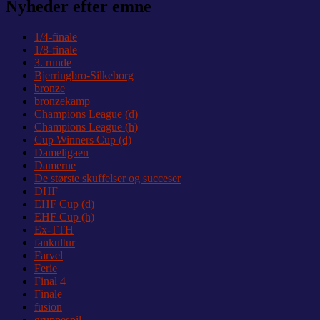
Nyheder efter emne
1/4-finale
1/8-finale
3. runde
Bjerringbro-Silkeborg
bronze
bronzekamp
Champions League (d)
Champions League (h)
Cup Winners Cup (d)
Dameligaen
Damerne
De største skuffelser og succeser
DHF
EHF Cup (d)
EHF Cup (h)
Ex-TTH
fankultur
Farvel
Ferie
Final 4
Finale
fusion
gruppespil