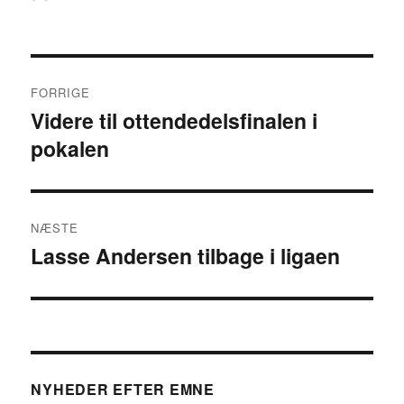
Indlægsnavigation
FORRIGE
Videre til ottendedelsfinalen i
Forrige
pokalen
indlæg:
NÆSTE
Lasse Andersen tilbage i ligaen
Næste
indlæg:
NYHEDER EFTER EMNE