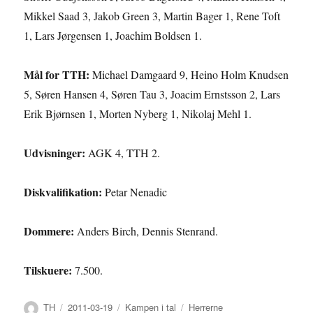
Mikkel Saad 3, Jakob Green 3, Martin Bager 1, Rene Toft
1, Lars Jørgensen 1, Joachim Boldsen 1.
Mål for TTH:
Michael Damgaard 9, Heino Holm Knudsen
5, Søren Hansen 4, Søren Tau 3, Joacim Ernstsson 2, Lars
Erik Bjørnsen 1, Morten Nyberg 1, Nikolaj Mehl 1.
Udvisninger:
AGK 4, TTH 2.
Diskvalifikation:
Petar Nenadic
Dommere:
Anders Birch, Dennis Stenrand.
Tilskuere:
7.500.
Forfatter
Udgivet
Kategorier
Tags
TH
2011-03-19
Kampen i tal
Herrerne