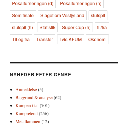
Pokalturneringen (d)
Pokalturneringen (h)
Semifinale
Slaget om Vestjylland
slutspil
slutspil (h)
Statistik
Super Cup (h)
til/fra
Til og fra
Transfer
Tvis KFUM
Økonomi
NYHEDER EFTER GENRE
Anmeldelse
(5)
Baggrund & analyse
(62)
Kampen i tal
(701)
Kampreferat
(256)
Metaflammen
(12)