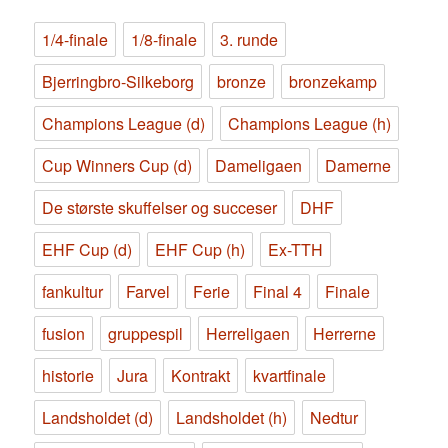
1/4-finale
1/8-finale
3. runde
Bjerringbro-Silkeborg
bronze
bronzekamp
Champions League (d)
Champions League (h)
Cup Winners Cup (d)
Dameligaen
Damerne
De største skuffelser og succeser
DHF
EHF Cup (d)
EHF Cup (h)
Ex-TTH
fankultur
Farvel
Ferie
Final 4
Finale
fusion
gruppespil
Herreligaen
Herrerne
historie
Jura
Kontrakt
kvartfinale
Landsholdet (d)
Landsholdet (h)
Nedtur