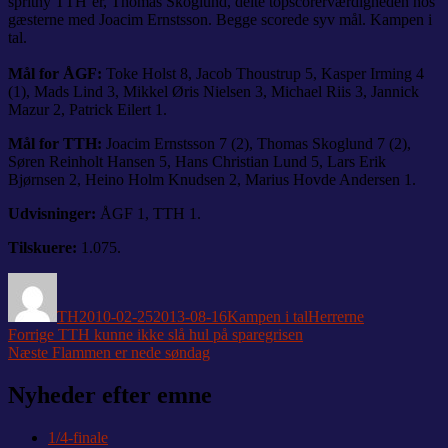
spritny TTH’er, Thomas Skoglund, delte topscorerværdigheden hos
gæsterne med Joacim Ernstsson. Begge scorede syv mål. Kampen i
tal.
Mål for ÅGF:
Toke Holst 8, Jacob Thoustrup 5, Kasper Irming 4
(1), Mads Lind 3, Mikkel Øris Nielsen 3, Michael Riis 3, Jannick
Mazur 2, Patrick Eilert 1.
Mål for TTH:
Joacim Ernstsson 7 (2), Thomas Skoglund 7 (2),
Søren Reinholt Hansen 5, Hans Christian Lund 5, Lars Erik
Bjørnsen 2, Heino Holm Knudsen 2, Marius Hovde Andersen 1.
Udvisninger:
ÅGF 1, TTH 1.
Tilskuere:
1.075.
Forfatter
Udgivet
Kategorier
Tags
TH
2010-02-25
2013-08-16
Kampen i tal
Herrerne
Indlægsnavigation
Forrige
Forrige
TTH kunne ikke slå hul på sparegrisen
Næste
indlæg:
Næste
Flammen er nede søndag
indlæg:
Nyheder efter emne
1/4-finale