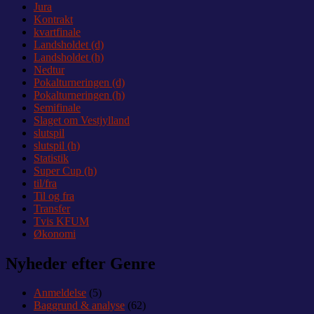
Jura
Kontrakt
kvartfinale
Landsholdet (d)
Landsholdet (h)
Nedtur
Pokalturneringen (d)
Pokalturneringen (h)
Semifinale
Slaget om Vestjylland
slutspil
slutspil (h)
Statistik
Super Cup (h)
til/fra
Til og fra
Transfer
Tvis KFUM
Økonomi
Nyheder efter Genre
Anmeldelse
(5)
Baggrund & analyse
(62)