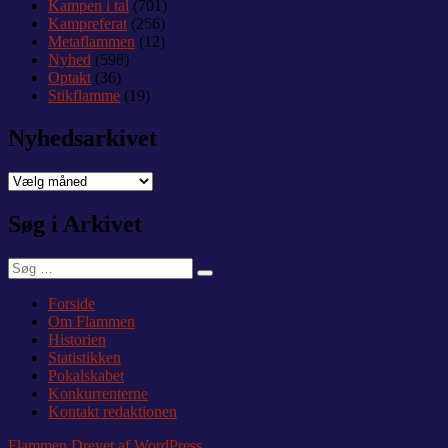
Kampen i tal
(701)
Kampreferat
(256)
Metaflammen
(12)
Nyhed
(598)
Optakt
(36)
Stikflamme
(19)
Nyhedsarkivet
Nyhedsarkivet
Søg i Arkivet
Søg
Søg
efter:
Forside
Om Flammen
Historien
Statistikken
Pokalskabet
Konkurrenterne
Kontakt redaktionen
Flammen
Drevet af WordPress