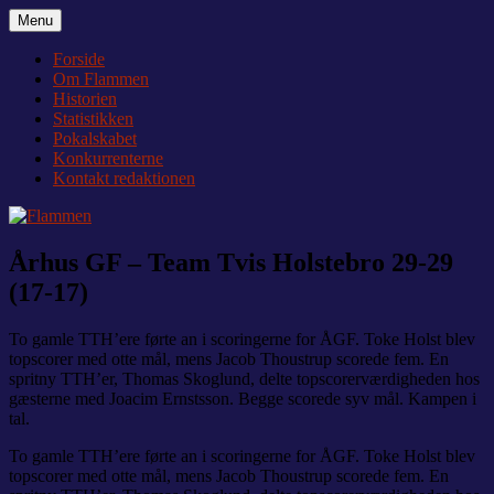
Videre
Menu
Flammen
Nyheder og debat om Team Tvis Holstebro
til
indhold
Forside
Om Flammen
Historien
Statistikken
Pokalskabet
Konkurrenterne
Kontakt redaktionen
Århus GF – Team Tvis Holstebro 29-29
(17-17)
To gamle TTH’ere førte an i scoringerne for ÅGF. Toke Holst blev
topscorer med otte mål, mens Jacob Thoustrup scorede fem. En
spritny TTH’er, Thomas Skoglund, delte topscorerværdigheden hos
gæsterne med Joacim Ernstsson. Begge scorede syv mål. Kampen i
tal.
To gamle TTH’ere førte an i scoringerne for ÅGF. Toke Holst blev
topscorer med otte mål, mens Jacob Thoustrup scorede fem. En