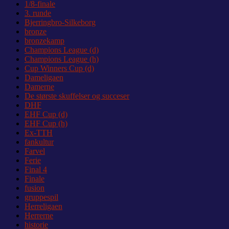
1/8-finale
3. runde
Bjerringbro-Silkeborg
bronze
bronzekamp
Champions League (d)
Champions League (h)
Cup Winners Cup (d)
Dameligaen
Damerne
De største skuffelser og succeser
DHF
EHF Cup (d)
EHF Cup (h)
Ex-TTH
fankultur
Farvel
Ferie
Final 4
Finale
fusion
gruppespil
Herreligaen
Herrerne
historie